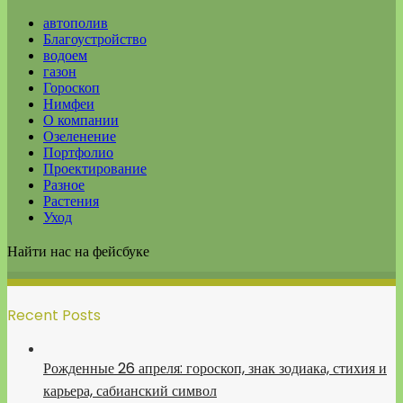
автополив
Благоустройство
водоем
газон
Гороскоп
Нимфеи
О компании
Озеленение
Портфолио
Проектирование
Разное
Растения
Уход
Найти нас на фейсбуке
Recent Posts
Рожденные 26 апреля: гороскоп, знак зодиака, стихия и
карьера, сабианский символ