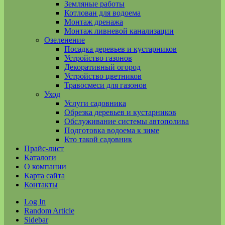
Земляные работы
Котлован для водоема
Монтаж дренажа
Монтаж ливневой канализации
Озеленение
Посадка деревьев и кустарников
Устройство газонов
Декоративный огород
Устройство цветников
Травосмеси для газонов
Уход
Услуги садовника
Обрезка деревьев и кустарников
Обслуживание системы автополива
Подготовка водоема к зиме
Кто такой садовник
Прайс-лист
Каталоги
О компании
Карта сайта
Контакты
Log In
Random Article
Sidebar