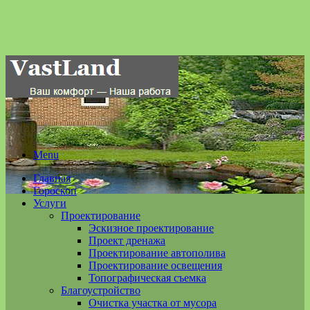
Menu
Главная
Гороскоп
Услуги
Проектирование
Эскизное проектирование
Проект дренажа
Проектирование автополива
Проектирование освещения
Топографическая съемка
Благоустройство
Очистка участка от мусора