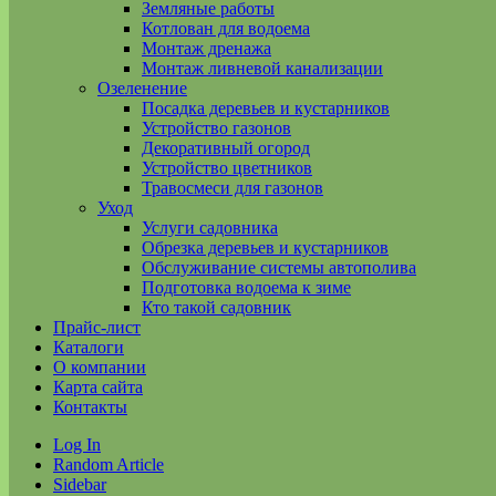
Земляные работы
Котлован для водоема
Монтаж дренажа
Монтаж ливневой канализации
Озеленение
Посадка деревьев и кустарников
Устройство газонов
Декоративный огород
Устройство цветников
Травосмеси для газонов
Уход
Услуги садовника
Обрезка деревьев и кустарников
Обслуживание системы автополива
Подготовка водоема к зиме
Кто такой садовник
Прайс-лист
Каталоги
О компании
Карта сайта
Контакты
Log In
Random Article
Sidebar