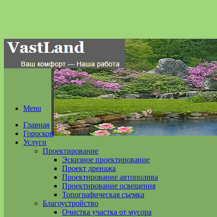
Menu
Главная
Гороскоп
Услуги
Проектирование
Эскизное проектирование
Проект дренажа
Проектирование автополива
Проектирование освещения
Топографическая съемка
Благоустройство
Очистка участка от мусора