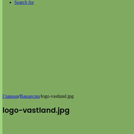
Search for
Главная
/
Вакансии
/
logo-vastland.jpg
logo-vastland.jpg