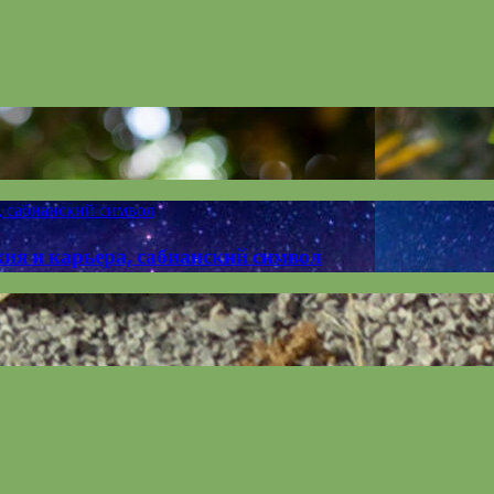
а, сабианский символ
хия и карьера, сабианский символ