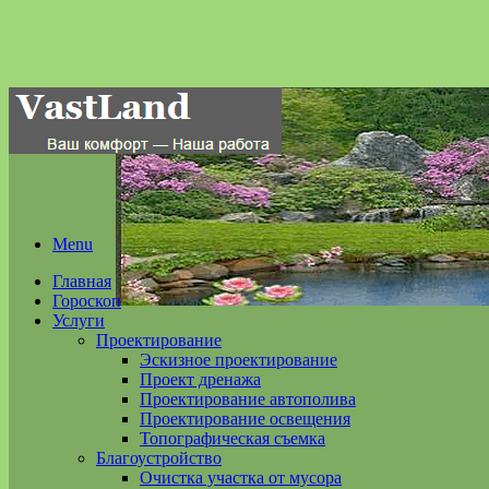
Menu
Главная
Гороскоп
Услуги
Проектирование
Эскизное проектирование
Проект дренажа
Проектирование автополива
Проектирование освещения
Топографическая съемка
Благоустройство
Очистка участка от мусора