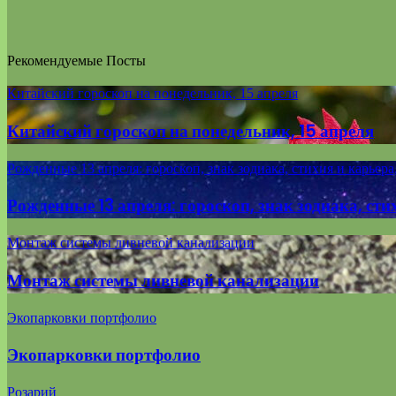
Рекомендуемые Посты
Китайский гороскоп на понедельник, 15 апреля
Китайский гороскоп на понедельник, 15 апреля
Рожденные 13 апреля: гороскоп, знак зодиака, стихия и карьер
Рожденные 13 апреля: гороскоп, знак зодиака, сти
Монтаж системы ливневой канализации
Монтаж системы ливневой канализации
Экопарковки портфолио
Экопарковки портфолио
Розарий