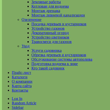
Земляные работы
Котлован для водоема
Монтаж дренажа
Монтаж ливневой канализации
Озеленение
Посадка деревьев и кустарников
Устройство газонов
Декоративный огород
Устройство цветников
Травосмеси для газонов
Уход
Услуги садовника
Обрезка деревьев и кустарников
Обслуживание системы автополива
Подготовка водоема к зиме
Кто такой садовник
Прайс-лист
Каталоги
О компании
Карта сайта
Контакты
Log In
Random Article
Sidebar