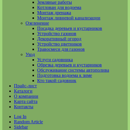
Земляные работы
Котлован для водоема
Монтаж дренажа
Монтаж ливневой канализации
Озеленение
Посадка деревьев и кустарников
Устройство газонов
Декоративный огород
Устройство цветников
Травосмеси для газонов
Уход
Услуги садовника
Обрезка деревьев и кустарников
Обслуживание системы автополива
Подготовка водоема к зиме
Кто такой садовник
Прайс-лист
Каталоги
О компании
Карта сайта
Контакты
Log In
Random Article
Sidebar