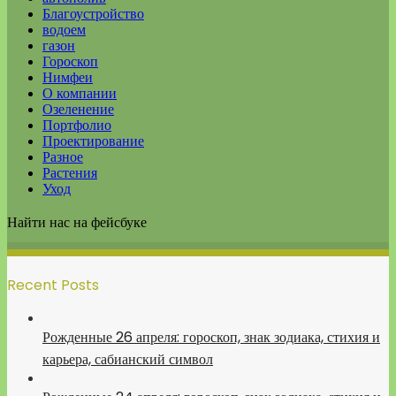
Благоустройство
водоем
газон
Гороскоп
Нимфеи
О компании
Озеленение
Портфолио
Проектирование
Разное
Растения
Уход
Найти нас на фейсбуке
Recent Posts
Рожденные 26 апреля: гороскоп, знак зодиака, стихия и
карьера, сабианский символ