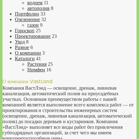
водоем
11
автополив
8
Портфолио
33
Озеленение
32
газон
9
Гороскоп
25
Проектирование
23
Уход
8
Разное
6
О компании
3
Каталоги
41
Растения
25
Нимфеи
16
О компании VastLand
Компания ВастЛэнд — освещение, дренаж, ливневая
канализация, автоматический полив на приусадебных
участках. Основным преимуществом работы с нашей
компанией является выполнение всего комплекса работ — от
проектирования и строительства инженерных систем
(освещение, дренаж, ливневая канализация, автоматический
полив) до посадки деревьев и кустарников. Компания
«ВастЛэнд» выполняет все виды работ без привлечения
субподрядных организаций, за счет чего мы имеем
конкурентоспособные цены.