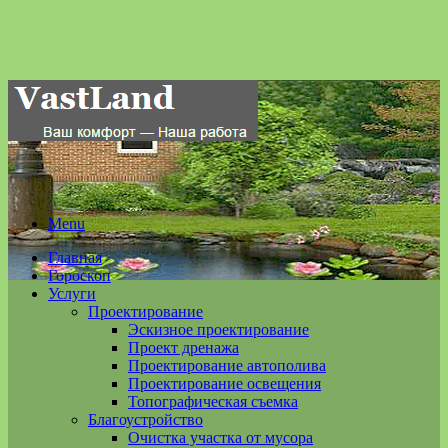
Menu
Главная
Гороскоп
Услуги
Проектирование
Эскизное проектирование
Проект дренажа
Проектирование автополива
Проектирование освещения
Топографическая съемка
Благоустройство
Очистка участка от мусора