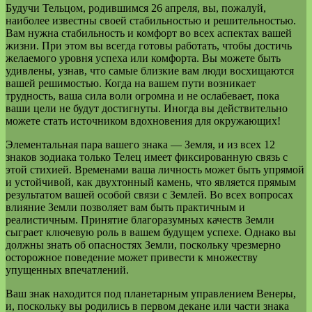
Будучи Тельцом, родившимся 26 апреля, вы, пожалуй,
наиболее известны своей стабильностью и решительностью.
Вам нужна стабильность и комфорт во всех аспектах вашей
жизни. При этом вы всегда готовы работать, чтобы достичь
желаемого уровня успеха или комфорта. Вы можете быть
удивлены, узнав, что самые близкие вам люди восхищаются
вашей решимостью. Когда на вашем пути возникает
трудность, ваша сила воли огромна и не ослабевает, пока
ваши цели не будут достигнуты. Иногда вы действительно
можете стать источником вдохновения для окружающих!
Элементальная пара вашего знака — Земля, и из всех 12
знаков зодиака только Телец имеет фиксированную связь с
этой стихией. Временами ваша личность может быть упрямой
и устойчивой, как двухтонный камень, что является прямым
результатом вашей особой связи с Землей. Во всех вопросах
влияние Земли позволяет вам быть практичным и
реалистичным. Принятие благоразумных качеств Земли
сыграет ключевую роль в вашем будущем успехе. Однако вы
должны знать об опасностях Земли, поскольку чрезмерно
осторожное поведение может привести к множеству
упущенных впечатлений.
Ваш знак находится под планетарным управлением Венеры,
и, поскольку вы родились в первом декане или части знака