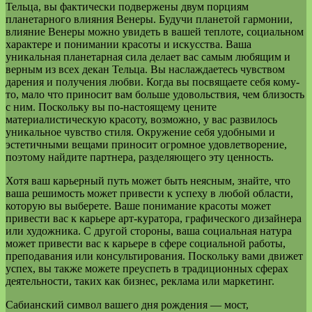
Тельца, вы фактически подвержены двум порциям
планетарного влияния Венеры. Будучи планетой гармонии,
влияние Венеры можно увидеть в вашей теплоте, социальном
характере и понимании красоты и искусства. Ваша
уникальная планетарная сила делает вас самым любящим и
верным из всех декан Тельца. Вы наслаждаетесь чувством
дарения и получения любви. Когда вы посвящаете себя кому-
то, мало что приносит вам больше удовольствия, чем близость
с ним. Поскольку вы по-настоящему цените
материалистическую красоту, возможно, у вас развилось
уникальное чувство стиля. Окружение себя удобными и
эстетичными вещами приносит огромное удовлетворение,
поэтому найдите партнера, разделяющего эту ценность.
Хотя ваш карьерный путь может быть неясным, знайте, что
ваша решимость может привести к успеху в любой области,
которую вы выберете. Ваше понимание красоты может
привести вас к карьере арт-куратора, графического дизайнера
или художника. С другой стороны, ваша социальная натура
может привести вас к карьере в сфере социальной работы,
преподавания или консультирования. Поскольку вами движет
успех, вы также можете преуспеть в традиционных сферах
деятельности, таких как бизнес, реклама или маркетинг.
Сабианский символ вашего дня рождения — мост,