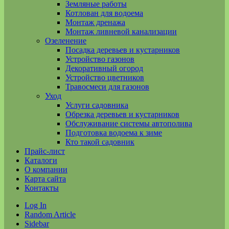
Земляные работы
Котлован для водоема
Монтаж дренажа
Монтаж ливневой канализации
Озеленение
Посадка деревьев и кустарников
Устройство газонов
Декоративный огород
Устройство цветников
Травосмеси для газонов
Уход
Услуги садовника
Обрезка деревьев и кустарников
Обслуживание системы автополива
Подготовка водоема к зиме
Кто такой садовник
Прайс-лист
Каталоги
О компании
Карта сайта
Контакты
Log In
Random Article
Sidebar