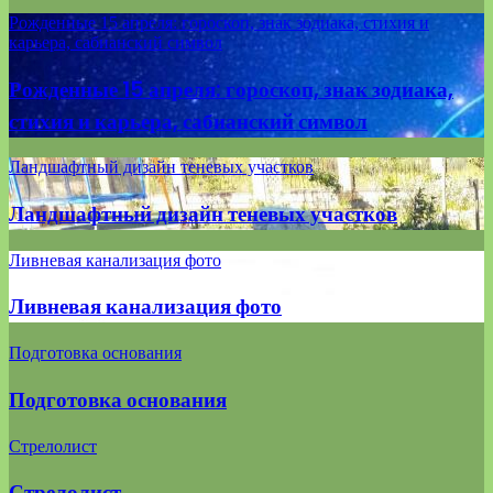
Рожденные 15 апреля: гороскоп, знак зодиака, стихия и
карьера, сабианский символ
Рожденные 15 апреля: гороскоп, знак зодиака,
стихия и карьера, сабианский символ
Ландшафтный дизайн теневых участков
Ландшафтный дизайн теневых участков
Ливневая канализация фото
Ливневая канализация фото
Подготовка основания
Подготовка основания
Стрелолист
Стрелолист