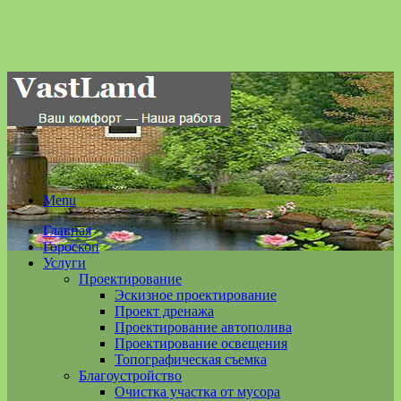
Menu
Главная
Гороскоп
Услуги
Проектирование
Эскизное проектирование
Проект дренажа
Проектирование автополива
Проектирование освещения
Топографическая съемка
Благоустройство
Очистка участка от мусора