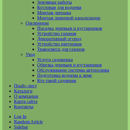
Земляные работы
Котлован для водоема
Монтаж дренажа
Монтаж ливневой канализации
Озеленение
Посадка деревьев и кустарников
Устройство газонов
Декоративный огород
Устройство цветников
Травосмеси для газонов
Уход
Услуги садовника
Обрезка деревьев и кустарников
Обслуживание системы автополива
Подготовка водоема к зиме
Кто такой садовник
Прайс-лист
Каталоги
О компании
Карта сайта
Контакты
Log In
Random Article
Sidebar