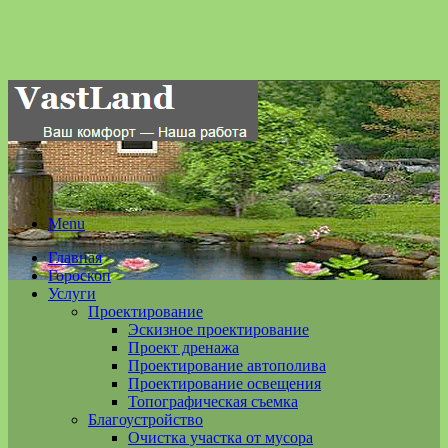
Menu
Главная
Гороскоп
Услуги
Проектирование
Эскизное проектирование
Проект дренажа
Проектирование автополива
Проектирование освещения
Топографическая съемка
Благоустройство
Очистка участка от мусора