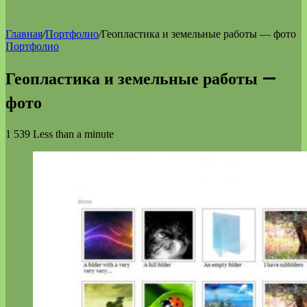
Главная
/
Портфолио
/
Геопластика и земельные работы — фото
Портфолио
Геопластика и земельные работы —
фото
1 539
Less than a minute