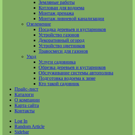
Земляные работы
Котлован для водоема
Монтаж дренажа
Монтаж ливневой канализации
Озеленение
Посадка деревьев и кустарников
Устройство газонов
Декоративный огород
Устройство цветников
Травосмеси для газонов
Уход
Услуги садовника
Обрезка деревьев и кустарников
Обслуживание системы автополива
Подготовка водоема к зиме
Кто такой садовник
Прайс-лист
Каталоги
О компании
Карта сайта
Контакты
Log In
Random Article
Sidebar