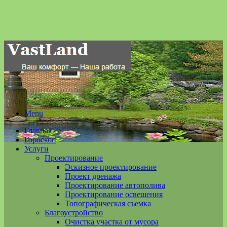
Menu
Главная
Гороскоп
Услуги
Проектирование
Эскизное проектирование
Проект дренажа
Проектирование автополива
Проектирование освещения
Топографическая съемка
Благоустройство
Очистка участка от мусора