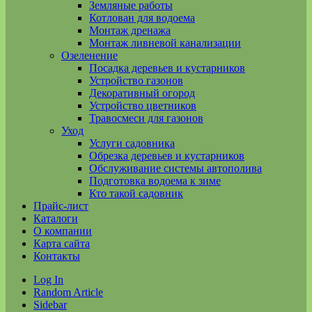
Земляные работы
Котлован для водоема
Монтаж дренажа
Монтаж ливневой канализации
Озеленение
Посадка деревьев и кустарников
Устройство газонов
Декоративный огород
Устройство цветников
Травосмеси для газонов
Уход
Услуги садовника
Обрезка деревьев и кустарников
Обслуживание системы автополива
Подготовка водоема к зиме
Кто такой садовник
Прайс-лист
Каталоги
О компании
Карта сайта
Контакты
Log In
Random Article
Sidebar