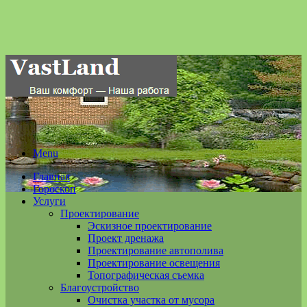
Menu
Главная
Гороскоп
Услуги
Проектирование
Эскизное проектирование
Проект дренажа
Проектирование автополива
Проектирование освещения
Топографическая съемка
Благоустройство
Очистка участка от мусора