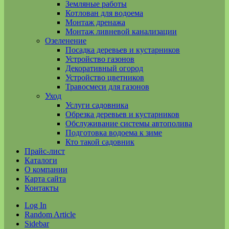
Земляные работы
Котлован для водоема
Монтаж дренажа
Монтаж ливневой канализации
Озеленение
Посадка деревьев и кустарников
Устройство газонов
Декоративный огород
Устройство цветников
Травосмеси для газонов
Уход
Услуги садовника
Обрезка деревьев и кустарников
Обслуживание системы автополива
Подготовка водоема к зиме
Кто такой садовник
Прайс-лист
Каталоги
О компании
Карта сайта
Контакты
Log In
Random Article
Sidebar