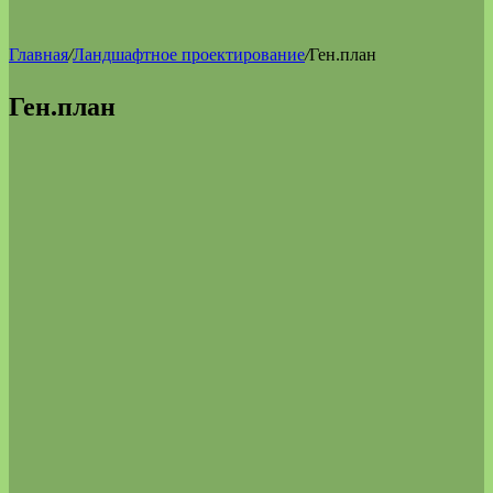
Главная
/
Ландшафтное проектирование
/
Ген.план
Ген.план