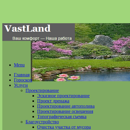
Menu
Главная
Гороскоп
Услуги
Проектирование
Эскизное проектирование
Проект дренажа
Проектирование автополива
Проектирование освещения
Топографическая съемка
Благоустройство
Очистка участка от мусора