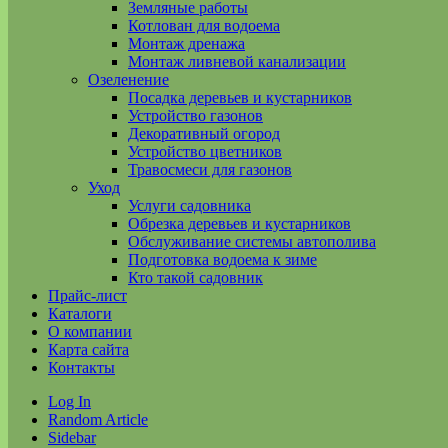
Земляные работы
Котлован для водоема
Монтаж дренажа
Монтаж ливневой канализации
Озеленение
Посадка деревьев и кустарников
Устройство газонов
Декоративный огород
Устройство цветников
Травосмеси для газонов
Уход
Услуги садовника
Обрезка деревьев и кустарников
Обслуживание системы автополива
Подготовка водоема к зиме
Кто такой садовник
Прайс-лист
Каталоги
О компании
Карта сайта
Контакты
Log In
Random Article
Sidebar