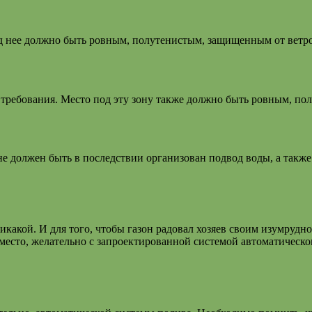
д нее должно быть ровным, полутенистым, защищенным от ветро
ребования. Место под эту зону также должно быть ровным, по
оне должен быть в последствии организован подвод воды, а такж
икакой. И для того, чтобы газон радовал хозяев своим изумрудн
есто, желательно с запроектированной системой автоматическог