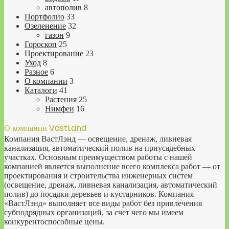
автополив
8
Портфолио
33
Озеленение
32
газон
9
Гороскоп
25
Проектирование
23
Уход
8
Разное
6
О компании
3
Каталоги
41
Растения
25
Нимфеи
16
О компании VastLand
Компания ВастЛэнд — освещение, дренаж, ливневая
канализация, автоматический полив на приусадебных
участках. Основным преимуществом работы с нашей
компанией является выполнение всего комплекса работ — от
проектирования и строительства инженерных систем
(освещение, дренаж, ливневая канализация, автоматический
полив) до посадки деревьев и кустарников. Компания
«ВастЛэнд» выполняет все виды работ без привлечения
субподрядных организаций, за счет чего мы имеем
конкурентоспособные цены.