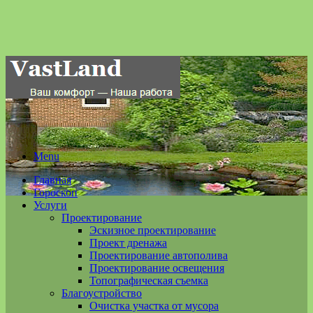
Menu
Главная
Гороскоп
Услуги
Проектирование
Эскизное проектирование
Проект дренажа
Проектирование автополива
Проектирование освещения
Топографическая съемка
Благоустройство
Очистка участка от мусора