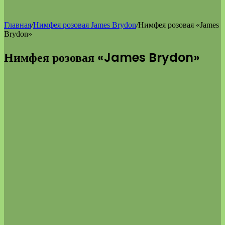
Главная
/
Нимфея розовая James Brydon
/
Нимфея розовая «James
Brydon»
Нимфея розовая «James Brydon»