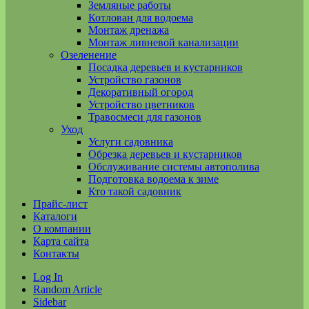
Земляные работы
Котлован для водоема
Монтаж дренажа
Монтаж ливневой канализации
Озеленение
Посадка деревьев и кустарников
Устройство газонов
Декоративный огород
Устройство цветников
Травосмеси для газонов
Уход
Услуги садовника
Обрезка деревьев и кустарников
Обслуживание системы автополива
Подготовка водоема к зиме
Кто такой садовник
Прайс-лист
Каталоги
О компании
Карта сайта
Контакты
Log In
Random Article
Sidebar