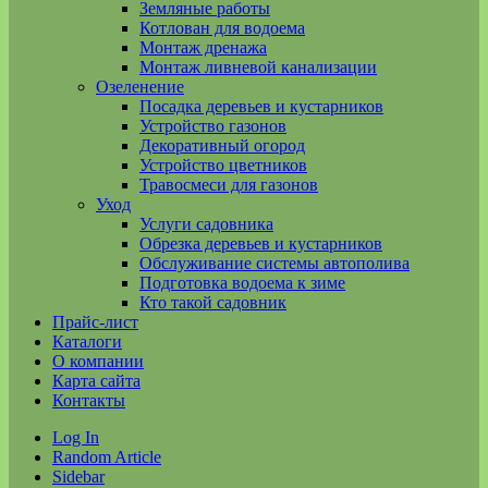
Земляные работы
Котлован для водоема
Монтаж дренажа
Монтаж ливневой канализации
Озеленение
Посадка деревьев и кустарников
Устройство газонов
Декоративный огород
Устройство цветников
Травосмеси для газонов
Уход
Услуги садовника
Обрезка деревьев и кустарников
Обслуживание системы автополива
Подготовка водоема к зиме
Кто такой садовник
Прайс-лист
Каталоги
О компании
Карта сайта
Контакты
Log In
Random Article
Sidebar