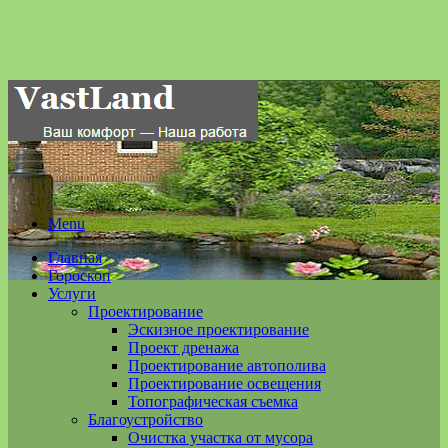
Menu
Главная
Гороскоп
Услуги
Проектирование
Эскизное проектирование
Проект дренажа
Проектирование автополива
Проектирование освещения
Топографическая съемка
Благоустройство
Очистка участка от мусора