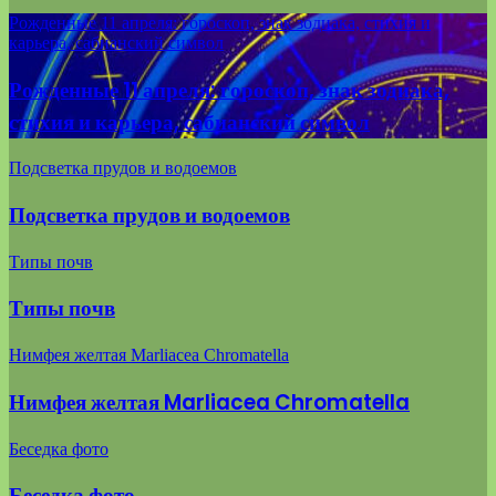
Рожденные 11 апреля: гороскоп, знак зодиака, стихия и
карьера, сабианский символ
Рожденные 11 апреля: гороскоп, знак зодиака,
стихия и карьера, сабианский символ
Подсветка прудов и водоемов
Подсветка прудов и водоемов
Типы почв
Типы почв
Нимфея желтая Marliacea Chromatella
Нимфея желтая Marliacea Chromatella
Беседка фото
Беседка фото