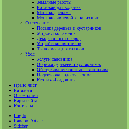
Земляные работы
Котлован для водоема
Монтаж дренажа
Монтаж ливневой канализации
Озеленение
Посадка деревьев и кустарников
Устройство газонов
Декоративный огород
Устройство цветников
Травосмеси для газонов
Уход
Услуги садовника
Обрезка деревьев и кустарников
Обслуживание системы автополива
Подготовка водоема к зиме
Кто такой садовник
Прайс-лист
Каталоги
О компании
Карта сайта
Контакты
Log In
Random Article
Sidebar