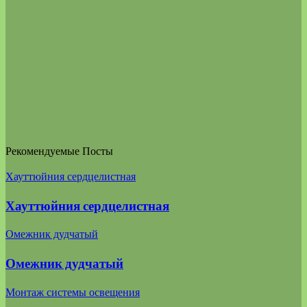
Рекомендуемые Посты
Хауттюйния сердцелистная
Хауттюйния сердцелистная
Омежник дудчатый
Омежник дудчатый
Монтаж системы освещения