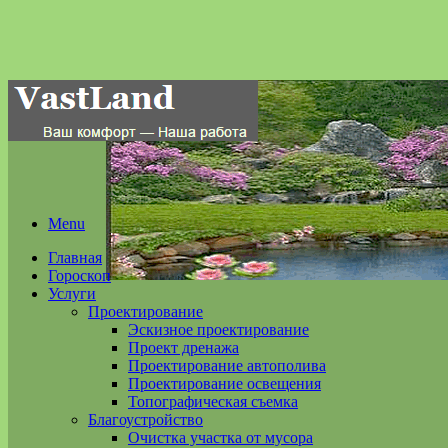
Menu
Главная
Гороскоп
Услуги
Проектирование
Эскизное проектирование
Проект дренажа
Проектирование автополива
Проектирование освещения
Топографическая съемка
Благоустройство
Очистка участка от мусора