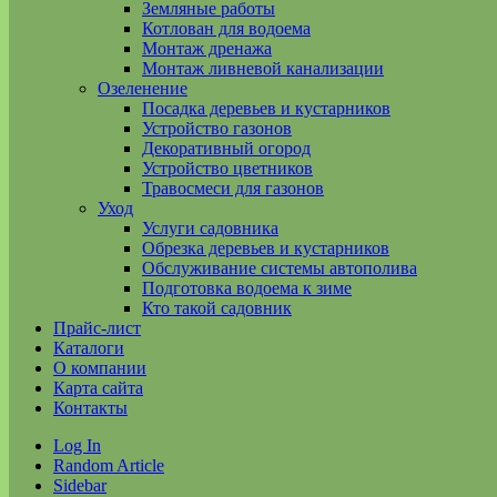
Земляные работы
Котлован для водоема
Монтаж дренажа
Монтаж ливневой канализации
Озеленение
Посадка деревьев и кустарников
Устройство газонов
Декоративный огород
Устройство цветников
Травосмеси для газонов
Уход
Услуги садовника
Обрезка деревьев и кустарников
Обслуживание системы автополива
Подготовка водоема к зиме
Кто такой садовник
Прайс-лист
Каталоги
О компании
Карта сайта
Контакты
Log In
Random Article
Sidebar