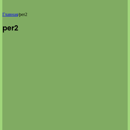
Главная
/
per2
per2