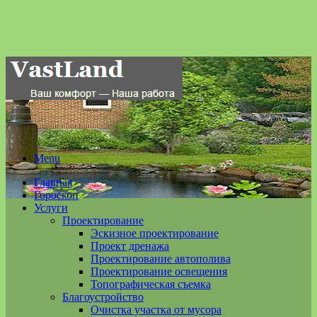
Menu
Главная
Гороскоп
Услуги
Проектирование
Эскизное проектирование
Проект дренажа
Проектирование автополива
Проектирование освещения
Топографическая съемка
Благоустройство
Очистка участка от мусора