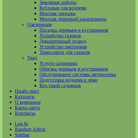
Земляные работы
Котлован для водоема
Монтаж дренажа
Монтаж ливневой канализации
Озеленение
Посадка деревьев и кустарников
Устройство газонов
Декоративный огород
Устройство цветников
Травосмеси для газонов
Уход
Услуги садовника
Обрезка деревьев и кустарников
Обслуживание системы автополива
Подготовка водоема к зиме
Кто такой садовник
Прайс-лист
Каталоги
О компании
Карта сайта
Контакты
Log In
Random Article
Sidebar