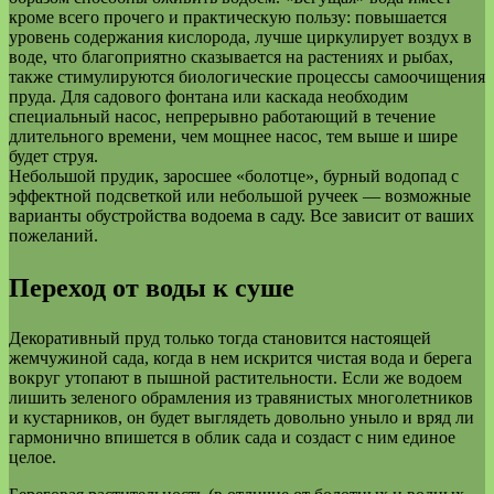
кроме всего прочего и практическую пользу: повышается
уровень содержания кислорода, лучше циркулирует воздух в
воде, что благоприятно сказывается на растениях и рыбах,
также стимулируются биологические процессы самоочищения
пруда. Для садового фонтана или каскада необходим
специальный насос, непрерывно работающий в течение
длительного времени, чем мощнее насос, тем выше и шире
будет струя.
Небольшой прудик, заросшее «болотце», бурный водопад с
эффектной подсветкой или небольшой ручеек — возможные
варианты обустройства водоема в саду. Все зависит от ваших
пожеланий.
Переход от воды к суше
Декоративный пруд только тогда становится настоящей
жемчужиной сада, когда в нем искрится чистая вода и берега
вокруг утопают в пышной растительности. Если же водоем
лишить зеленого обрамления из травянистых многолетников
и кустарников, он будет выглядеть довольно уныло и вряд ли
гармонично впишется в облик сада и создаст с ним единое
целое.