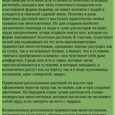
Береговая растительность (в отличие от болотных и водных
растений), находясь вне зоны пленочного покрытия или
пластиковой формы водоема, не имеет контакта с водой и
нуждается в обычной садовой земле. Поэтому в роли
береговых растений могут выступать практически любые
травянистые многолетники. Но для создания наиболее
органичного перехода от воды к суше для посадок на краю
пруда предпочтение лучше отдавать тем из них, которые по
форме напоминают болотные растения. К счастью, существует
целый ряд подходящих на эту роль красивоцветущих
травянистых многолетников, одинаково хорошо растущих как
на сухих, так и на влажных почвах, а бывает, что в условиях
«мягкого прибрежного климата» они чувствуют себя даже
комфортнее. Среди них есть и такие, которые легко
приспосабливаются к условиям, в которые попадают, и
великолепно растут как на берегу, так и в воде: купальница,
посконник, ирис сибирский, акорус.
Правильное расположение растений по высоте при
оформлении берегов пруда так же важно, как и при создании
цветников. На переднем плане лучше располагать только
низкорослые многолетники, которые нисколько не заслоняют
собой пруд, если смотреть на него с террасы.
Великолепным дополнением травянистым многолетникам,
растущим по краю пруда, обычно служат крупные красиво