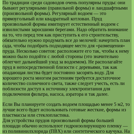
По традиции среди садоводов очень популярны пруды: они
бывают регулярными (правильной формы) и ландшафтными
(произвольной формы). Регулярный водоем — это
прямоугольный или квадратный котлован. Пруд
произвольной формы имитирует естественный водоем с
извилистыми заросшими берегами. Надо обратить внимание
на то, что перед тем как приступить к его строительству,
обязательно нужно продумать все до мелочей: начертить план
сада, чтобы подобрать подходящее место для «размещения»
пруда. Несколько советов: расположите его так, чтобы к нему
можно было подойти с любой стороны (это значительно
облегчит дальнейший уход за водоемом). Не располагайте
пруд в непосредственной близости с деревьями, так как
опадающая листва будет постоянно засорять воду. Для
хорошего роста многим растениям требуется достаточное
количество солнечного света, также следует учесть, есть ли
поблизости доступ к источнику электропитания для
подключения фильтра, насоса, аэратора и так далее.
Если Вы планируете создать водоем площадью менее 5 м2, то
лучше всего будет использовать готовые жесткие, формы из
пластмассы или стеклопластика.
Для устройства прудов произвольной формы большей
площади обычно используют гидроизолирующую пленку —
из поливинилхлорида (ПВХ) или синтетического каучука. На