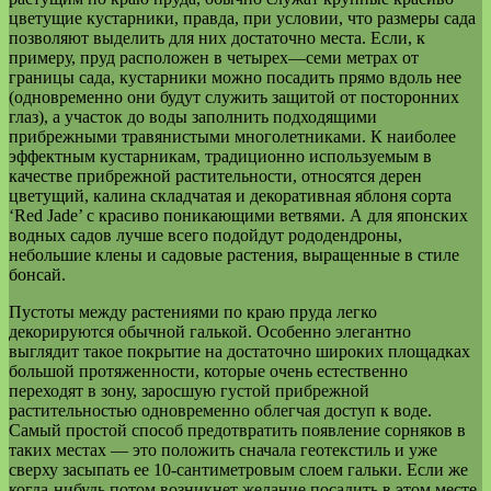
цветущие кустарники, правда, при условии, что размеры сада
позволяют выделить для них достаточно места. Если, к
примеру, пруд расположен в четырех—семи метрах от
границы сада, кустарники можно посадить прямо вдоль нее
(одновременно они будут служить защитой от посторонних
глаз), а участок до воды заполнить подходящими
прибрежными травянистыми многолетниками. К наиболее
эффектным кустарникам, традиционно используемым в
качестве прибрежной растительности, относятся дерен
цветущий, калина складчатая и декоративная яблоня сорта
‘Red Jade’ с красиво поникающими ветвями. А для японских
водных садов лучше всего подойдут рододендроны,
небольшие клены и садовые растения, выращенные в стиле
бонсай.
Пустоты между растениями по краю пруда легко
декорируются обычной галькой. Особенно элегантно
выглядит такое покрытие на достаточно широких площадках
большой протяженности, которые очень естественно
переходят в зону, заросшую густой прибрежной
растительностью одновременно облегчая доступ к воде.
Самый простой способ предотвратить появление сорняков в
таких местах — это положить сначала геотекстиль и уже
сверху засыпать ее 10-сантиметровым слоем гальки. Если же
когда-нибудь потом возникнет желание посадить в этом месте