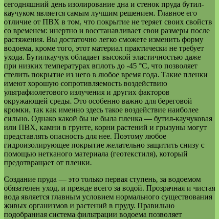
сегодняшний день изолирование дна и стенок пруда бутил-
каучуком является самым лучшим решением. Главное его
отличие от ПВХ в том, что покрытие не теряет своих свойств
со временем: инертно и восстанавливает свои размеры после
растяжения. Вы достаточно легко сможете изменить форму
водоема, кроме того, этот материал практически не требует
ухода. Бутилкаучук обладает высокой эластичностью даже
при низких температурах вплоть до -45 °С, что позволяет
стелить покрытие из него в любое время года. Такие пленки
имеют хорошую сопротивляемость воздействию
ультрафиолетового излучения и других факторов
окружающей среды. Это особенно важно для береговой
кромки, так как именно здесь такое воздействие наиболее
сильно. Однако какой бы не была пленка — бутил-каучуковая
или ПВХ, камни в грунте, корни растений и грызуны могут
представлять опасность для нее. Поэтому любое
гидроизолирующее покрытие желательно защитить снизу с
помощью нетканого материала (геотекстиля), который
предотвращает от пленки.
Создание пруда — это только первая ступень, за водоемом
обязателен уход, и прежде всего за водой. Прозрачная и чистая
вода является главным условием нормального существования
живых организмов и растений в пруду. Правильно
подобранная система фильтрации водоема позволяет