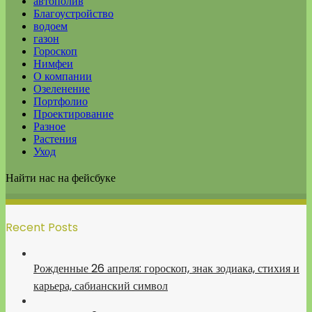
автополив
Благоустройство
водоем
газон
Гороскоп
Нимфеи
О компании
Озеленение
Портфолио
Проектирование
Разное
Растения
Уход
Найти нас на фейсбуке
Recent Posts
Рожденные 26 апреля: гороскоп, знак зодиака, стихия и
карьера, сабианский символ