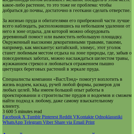
какое-либо растение, то это тоже не проблема: чтобы
добраться до почвы, достаточно в геоткани сделать отверстие.
За жизнью пруда и обитателями его прибрежной части лучше
всего наблюдать, расположившись на небольшом удалении от
него в зоне отдыха, для которой можно оборудовать
деревянный помост или вымостить небольшую площадку.
Окруженный высокими декоративными травами, такими,
например, как мискантус китайский, элимус, этот уголок
станет любимым местом отдыха на лоне природы, где, забыв о
повседневных заботах, можно наслаждаться шелестом травы,
жужжанием стрекоз и любоваться отражением пышно
цветущих береговых растений в зеркале пруда.
Специалисты компании «ВастЛэнд» помогут воплотить в
жизнь водоем, каскад, ручей любой формы, размеров для
любых целей. Мы имеем большой опыт работы в
проектировании и строительстве прудов и водоемов и сможем
найти подход к любому, даже самому взыскательному
клиенту.
3 600
5 minutes read
Facebook
X
Tumblr
Pinterest
Reddit
VKontakte
Odnoklassniki
WhatsApp
Telegram
Viber
Share via Email
Print