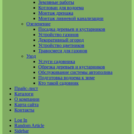
Земляные работы
Котлован для водоема
Монтаж дренажа
Монтаж ливневой канализации
Озеленение
Посадка деревьев и кустарников
Устройство газонов
Декоративный огород
Устройство цветников
Травосмеси для газонов
Уход
Услуги садовника
Обрезка деревьев и кустарников
Обслуживание системы автополива
Подготовка водоема к зиме
Кто такой садовник
Прайс-лист
Каталоги
О компании
Карта сайта
Контакты
Log In
Random Article
Sidebar