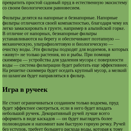
превратить простой садовый пруд в естественную экосистему
со своим биологическим равновесием.
Фильтры делятся на напорные и безнапорные. Напорные
фильтры отличаются своей компактностью, благодаря чему их
легко замаскировать в грунте, например в альпийской горке.
В отличие от напорных, безнапорные фильтры
устанавливаются на берегу и обеспечивают поэтапную —
механическую, ультрафиолетовую и биологическую —
очистку воды. Эти фильтры подходят для водоемов, в которых
«живут» не только растения, но и рыбы. При помощи
скиммера — устройства для удаления мусора с поверхности
воды — система фильтрации будет работать еще эффективнее.
На решетке скиммера будет оседать крупный мусор, а мелкий
по шлангам будет направляться в фильтр.
Игра в ручеек
Не стоит ограничиваться созданием только водоема, пруд
будет эффектнее смотреться, если в него будет впадать
небольшой ручеек. Декоративный ручей лучше всего
оформить в виде каскадов — он будет выглядеть более
полноводным и напомнит вам быструю горную речку. Ручей
без уступов, требует большего расхода воды, которая к тому