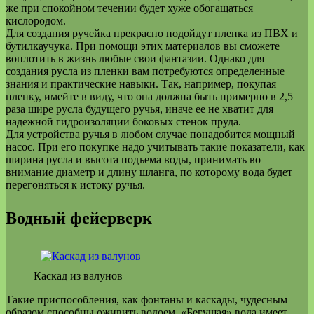
же при спокойном течении будет хуже обогащаться
кислородом.
Для создания ручейка прекрасно подойдут пленка из ПВХ и
бутилкаучука. При помощи этих материалов вы сможете
воплотить в жизнь любые свои фантазии. Однако для
создания русла из пленки вам потребуются определенные
знания и практические навыки. Так, например, покупая
пленку, имейте в виду, что она должна быть примерно в 2,5
раза шире русла будущего ручья, иначе ее не хватит для
надежной гидроизоляции боковых стенок пруда.
Для устройства ручья в любом случае понадобится мощный
насос. При его покупке надо учитывать такие показатели, как
ширина русла и высота подъема воды, принимать во
внимание диаметр и длину шланга, по которому вода будет
перегоняться к истоку ручья.
Водный фейерверк
Каскад из валунов
Такие приспособления, как фонтаны и каскады, чудесным
образом способны оживить водоем. «Бегущая» вода имеет