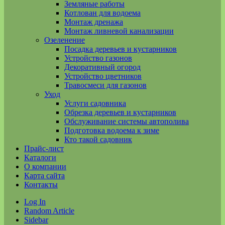
Земляные работы
Котлован для водоема
Монтаж дренажа
Монтаж ливневой канализации
Озеленение
Посадка деревьев и кустарников
Устройство газонов
Декоративный огород
Устройство цветников
Травосмеси для газонов
Уход
Услуги садовника
Обрезка деревьев и кустарников
Обслуживание системы автополива
Подготовка водоема к зиме
Кто такой садовник
Прайс-лист
Каталоги
О компании
Карта сайта
Контакты
Log In
Random Article
Sidebar