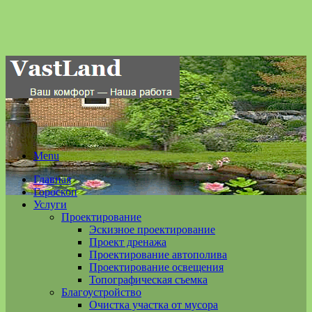
Menu
Главная
Гороскоп
Услуги
Проектирование
Эскизное проектирование
Проект дренажа
Проектирование автополива
Проектирование освещения
Топографическая съемка
Благоустройство
Очистка участка от мусора