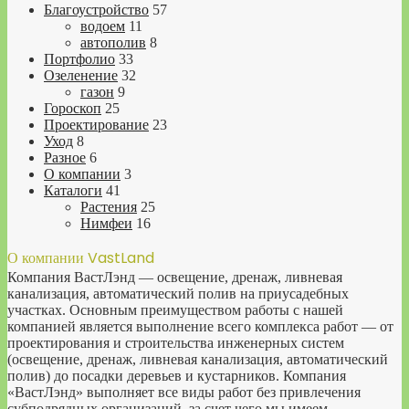
Благоустройство
57
водоем
11
автополив
8
Портфолио
33
Озеленение
32
газон
9
Гороскоп
25
Проектирование
23
Уход
8
Разное
6
О компании
3
Каталоги
41
Растения
25
Нимфеи
16
О компании VastLand
Компания ВастЛэнд — освещение, дренаж, ливневая
канализация, автоматический полив на приусадебных
участках. Основным преимуществом работы с нашей
компанией является выполнение всего комплекса работ — от
проектирования и строительства инженерных систем
(освещение, дренаж, ливневая канализация, автоматический
полив) до посадки деревьев и кустарников. Компания
«ВастЛэнд» выполняет все виды работ без привлечения
субподрядных организаций, за счет чего мы имеем