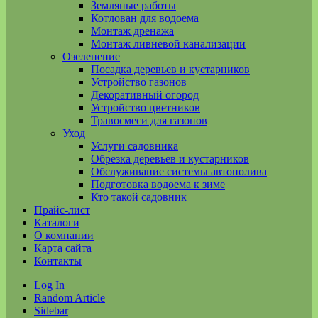
Земляные работы
Котлован для водоема
Монтаж дренажа
Монтаж ливневой канализации
Озеленение
Посадка деревьев и кустарников
Устройство газонов
Декоративный огород
Устройство цветников
Травосмеси для газонов
Уход
Услуги садовника
Обрезка деревьев и кустарников
Обслуживание системы автополива
Подготовка водоема к зиме
Кто такой садовник
Прайс-лист
Каталоги
О компании
Карта сайта
Контакты
Log In
Random Article
Sidebar