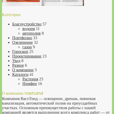
Категории
Благоустройство
57
водоем
11
автополив
8
Портфолио
33
Озеленение
32
газон
9
Гороскоп
25
Проектирование
23
Уход
8
Разное
6
О компании
3
Каталоги
41
Растения
25
Нимфеи
16
О компании VastLand
Компания ВастЛэнд — освещение, дренаж, ливневая
канализация, автоматический полив на приусадебных
участках. Основным преимуществом работы с нашей
компанией является выполнение всего комплекса работ — от