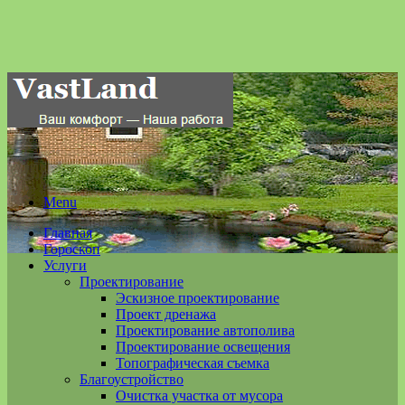
Menu
Главная
Гороскоп
Услуги
Проектирование
Эскизное проектирование
Проект дренажа
Проектирование автополива
Проектирование освещения
Топографическая съемка
Благоустройство
Очистка участка от мусора