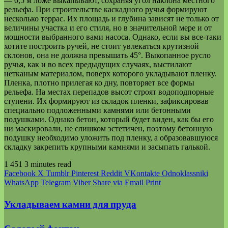
— 0,5 м ложе выкапывают, сохраняя угол наклона местного
рельефа. При строительстве каскадного ручья формируют
несколько террас. Их площадь и глубина зависят не только от
величины участка и его стиля, но в значительной мере и от
мощности выбранного вами насоса. Однако, если вы все-таки
хотите построить ручей, не стоит увлекаться крутизной
склонов, она не должна превышать 45°. Выкопанное русло
ручья, как и во всех предыдущих случаях, выстилают
нетканым материалом, поверх которого укладывают пленку.
Пленка, плотно прилегая ко дну, повторяет все формы
рельефа. На местах перепадов высот строят водоподпорные
ступени. Их формируют из складок пленки, зафиксировав
специально подложенными камнями или бетонными
подушками. Однако бетон, который будет виден, как бы его
ни маскировали, не слишком эстетичен, поэтому бетонную
подушку необходимо уложить под пленку, а образовавшуюся
складку закрепить крупными камнями и засыпать галькой.
1 451
3 minutes read
Facebook
X
Tumblr
Pinterest
Reddit
VKontakte
Odnoklassniki
WhatsApp
Telegram
Viber
Share via Email
Print
Укладываем камни для пруда