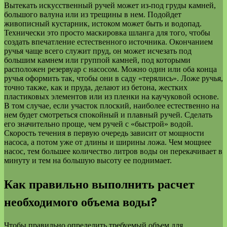
Вытекать искусственный ручей может из-под груды камней,
большого валуна или из трещины в нем. Подойдет
живописный кустарник, истоком может быть и водопад.
Технически это просто маскировка шланга для того, чтобы
создать впечатление естественного источника. Окончанием
ручья чаще всего служит пруд, он может исчезать под
большим камнем или группой камней, под которыми
расположен резервуар с насосом. Можно один или оба конца
ручья оформить так, чтобы они в саду «терялись». Ложе ручья,
точно также, как и пруда, делают из бетона, жестких
пластиковых элементов или из пленки на каучуковой основе.
В том случае, если участок плоский, наиболее естественно на
нем будет смотреться спокойный и плавный ручей. Сделать
его значительно проще, чем ручей с «быстрой» водой.
Скорость течения в первую очередь зависит от мощности
насоса, а потом уже от длины и ширины ложа. Чем мощнее
насос, тем большее количество литров воды он перекачивает в
минуту и тем на большую высоту ее поднимает.
Как правильно выполнить расчет
необходимого объема воды?
Чтобы правильно определить требуемый объем для