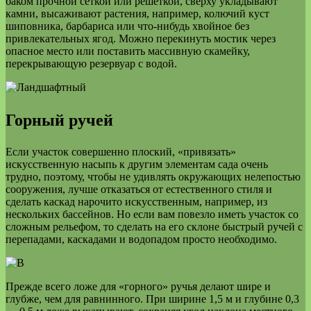
баком прочной сеткой или решеткой, сверху укладывают
камни, высаживают растения, например, колючий куст
шиповника, барбариса или что-нибудь хвойное без
привлекательных ягод. Можно перекинуть мостик через
опасное место или поставить массивную скамейку,
перекрывающую резервуар с водой.
Горный ручей
Если участок совершенно плоский, «привязать»
искусственную насыпь к другим элементам сада очень
трудно, поэтому, чтобы не удивлять окружающих нелепостью
сооружения, лучше отказаться от естественного стиля и
сделать каскад нарочито искусственным, например, из
нескольких бассейнов. Но если вам повезло иметь участок со
сложным рельефом, то сделать на его склоне быстрый ручей с
перепадами, каскадами и водопадом просто необходимо.
Прежде всего ложе для «горного» ручья делают шире и
глубже, чем для равнинного. При ширине 1,5 м и глубине 0,3