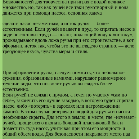
Возможностей для творчества при играх с водой великое
множество, но, так как ручей все-таки рукотворный и вода
движется при помощи насоса, основная задача
сделать насос незаметным, а исток ручья — более
естественным. Если ручей впадает в пруд, то спрятать насос в
воде не составит труда — шланг, подающий воду к «истоку»,
прокладывают вдоль ложа ручья при его строительстве, а вот
оформить исток так, чтобы это не выглядело странно, — дело,
требующее вкуса, чувства меры и стиля.
При оформлении русла, следует помнить, что небольшое
сужения, образованные камнями, нарушают равномерное
течение воды, что позволит ручью выглядеть более
естественно.
Если ручей не связан с прудом, а течет по участку «сам по
себе», закончить его лучше заводью, в которую будет спрятан
насос, либо «потерять» в зарослях или нагромождении
камней. В этом случае резервуар с водой для ручья и насоса
необходимо скрыть. Для этого в землю, в месте, где «исчезает»
ручей, проще всего вкопать большой пластиковый бак и
поместить туда насос, учитывая при этом его мощность и
общий объем воды. Для безопасности накрывают место над