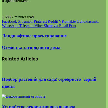
и древоточцами.
1 688
2 minutes read
Facebook
X
Tumblr
Pinterest
Reddit
VKontakte
Odnoklassniki
WhatsApp
Telegram
Viber
Share via Email
Print
Ландшафтное проектирование
Отмостка загородного дома
Related Articles
Подбор растений для сада: серебристо-серый
цветы
Устройство декоративного огорода