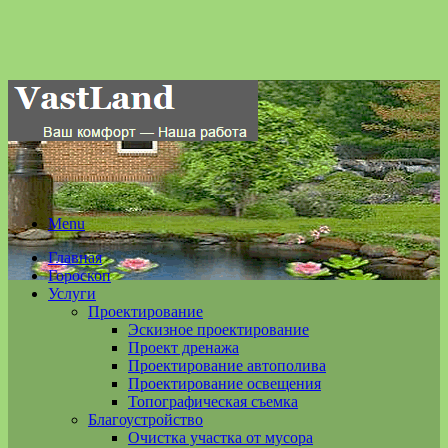
Menu
Главная
Гороскоп
Услуги
Проектирование
Эскизное проектирование
Проект дренажа
Проектирование автополива
Проектирование освещения
Топографическая съемка
Благоустройство
Очистка участка от мусора