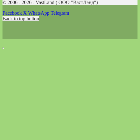
© 2006 - 2026 - VastLand ( OOO "ВастЛэнд")
Facebook
X
WhatsApp
Telegram
Back to top button