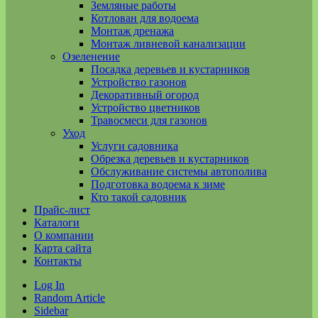
Земляные работы
Котлован для водоема
Монтаж дренажа
Монтаж ливневой канализации
Озеленение
Посадка деревьев и кустарников
Устройство газонов
Декоративный огород
Устройство цветников
Травосмеси для газонов
Уход
Услуги садовника
Обрезка деревьев и кустарников
Обслуживание системы автополива
Подготовка водоема к зиме
Кто такой садовник
Прайс-лист
Каталоги
О компании
Карта сайта
Контакты
Log In
Random Article
Sidebar