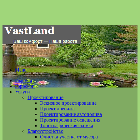
Menu
Главная
Гороскоп
Услуги
Проектирование
Эскизное проектирование
Проект дренажа
Проектирование автополива
Проектирование освещения
Топографическая съемка
Благоустройство
Очистка участка от мусора