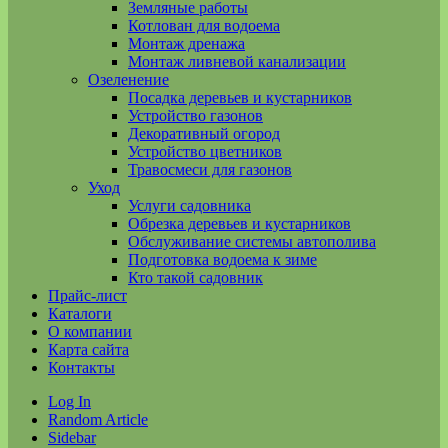
Земляные работы
Котлован для водоема
Монтаж дренажа
Монтаж ливневой канализации
Озеленение
Посадка деревьев и кустарников
Устройство газонов
Декоративный огород
Устройство цветников
Травосмеси для газонов
Уход
Услуги садовника
Обрезка деревьев и кустарников
Обслуживание системы автополива
Подготовка водоема к зиме
Кто такой садовник
Прайс-лист
Каталоги
О компании
Карта сайта
Контакты
Log In
Random Article
Sidebar