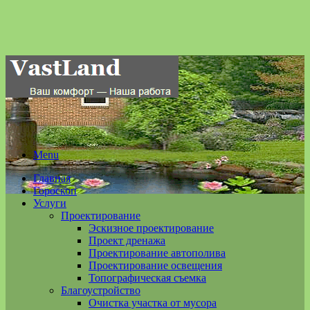
Menu
Главная
Гороскоп
Услуги
Проектирование
Эскизное проектирование
Проект дренажа
Проектирование автополива
Проектирование освещения
Топографическая съемка
Благоустройство
Очистка участка от мусора