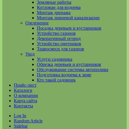
Земляные работы
Котлован для водоема
Монтаж дренажа
Монтаж ливневой канализации
Озеленение
Посадка деревьев и кустарников
Устройство газонов
Декоративный огород
Устройство цветников
Травосмеси для газонов
Уход
Услуги садовника
Обрезка деревьев и кустарников
Обслуживание системы автополива
Подготовка водоема к зиме
Кто такой садовник
Прайс-лист
Каталоги
О компании
Карта сайта
Контакты
Log In
Random Article
Sidebar