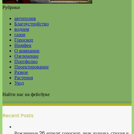
Рубрики
автополив
Благоустройство
водоем
газон
Гороскоп
Нимфеи
О компании
Озеленение
Портфолио
Проектирование
Разное
Растения
Уход
Найти нас на фейсбуке
Recent Posts
Рожденные 26 апреля: гороскоп, знак зодиака, стихия и