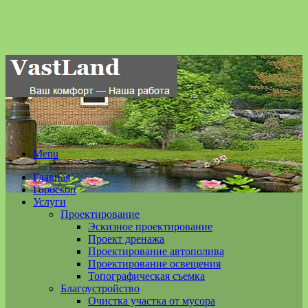
Menu
Главная
Гороскоп
Услуги
Проектирование
Эскизное проектирование
Проект дренажа
Проектирование автополива
Проектирование освещения
Топографическая съемка
Благоустройство
Очистка участка от мусора