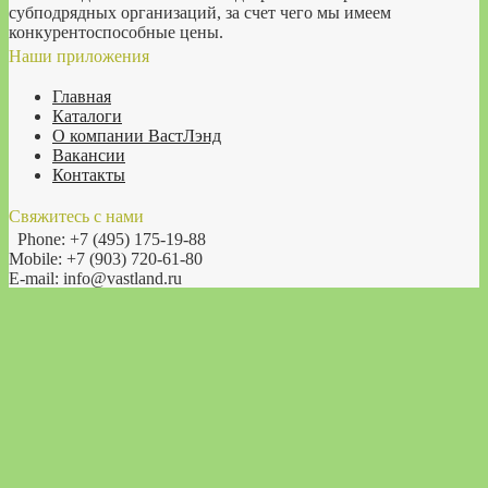
субподрядных организаций, за счет чего мы имеем
конкурентоспособные цены.
Наши приложения
Главная
Каталоги
О компании ВастЛэнд
Вакансии
Контакты
Свяжитесь с нами
Phone: +7 (495) 175-19-88
Mobile: +7 (903) 720-61-80
E-mail: info@vastland.ru
E-mail: vs@vastland.ru
Москва, Перовская улица, 54
© 2006 - 2026 - VastLand ( OOO "ВастЛэнд")
Facebook
X
WhatsApp
Telegram
Back to top button