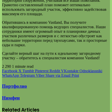
территории сооружений, учитывая все Ваши пожелания.
Грамотно составленный план поможет оптимально
использовать загородный участок, эффективно задействовав
максимум его площади.
Обратившись в компанию Vastland, Вы получите
квалифицированную помощь ведущих специалистов. Наши
сотрудники имеют огромный опыт в планировке дачных
участков различных размеров и с легкостью обустроят как
небольшие территории перед таунхаусами, так и просторные
сады и парки.
Сделайте верный шаг на пути к идеальному загородному
участку – обратитесь к специалистам компании Vastland!
2 290
1 minute read
Facebook
X
Tumblr
Pinterest
Reddit
VKontakte
Odnoklassniki
WhatsApp
Telegram
Viber
Share via Email
Print
Портфолио
Нимфеи
Related Articles