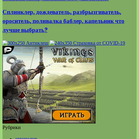
Сплинклер, дождеватель, разбрызгиватель,
ороситель, поливалка баблер, капельник что
лучше выбрать?
Рубрики
автополив