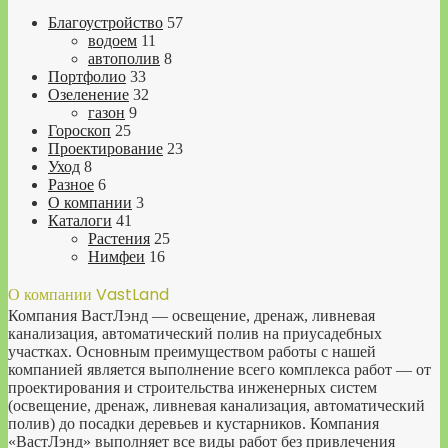
Благоустройство
57
водоем
11
автополив
8
Портфолио
33
Озеленение
32
газон
9
Гороскоп
25
Проектирование
23
Уход
8
Разное
6
О компании
3
Каталоги
41
Растения
25
Нимфеи
16
О компании VastLand
Компания ВастЛэнд — освещение, дренаж, ливневая
канализация, автоматический полив на приусадебных
участках. Основным преимуществом работы с нашей
компанией является выполнение всего комплекса работ — от
проектирования и строительства инженерных систем
(освещение, дренаж, ливневая канализация, автоматический
полив) до посадки деревьев и кустарников. Компания
«ВастЛэнд» выполняет все виды работ без привлечения