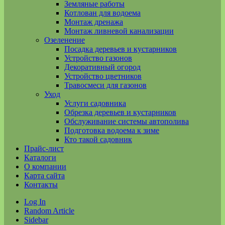
Земляные работы
Котлован для водоема
Монтаж дренажа
Монтаж ливневой канализации
Озеленение
Посадка деревьев и кустарников
Устройство газонов
Декоративный огород
Устройство цветников
Травосмеси для газонов
Уход
Услуги садовника
Обрезка деревьев и кустарников
Обслуживание системы автополива
Подготовка водоема к зиме
Кто такой садовник
Прайс-лист
Каталоги
О компании
Карта сайта
Контакты
Log In
Random Article
Sidebar