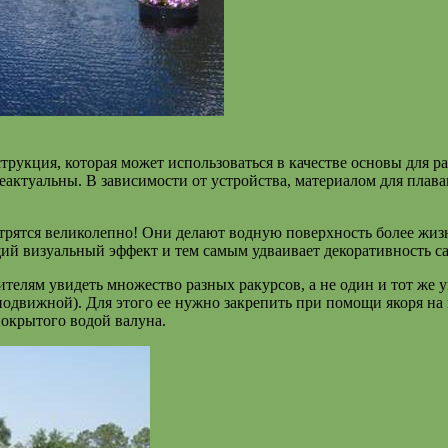
трукция, которая может использоваться в качестве основы для 
неактуальны. В зависимости от устройства, материалом для пла
трятся великолепно! Они делают водную поверхность более жиз
щий визуальный эффект и тем самым удваивает декоративность са
лям увидеть множество разных ракурсов, а не один и тот же уг
еподвижной). Для этого ее нужно закрепить при помощи якоря н
покрытого водой валуна.