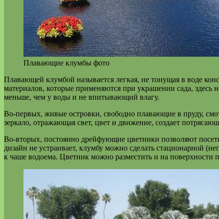
Плавающие клумбы фото
Плавающей клумбой называется легкая, не тонущая в воде конс
материалов, которые применяются при украшении сада, здесь 
меньше, чем у воды и не впитывающий влагу.
Во-первых, живые островки, свободно плавающие в пруду, смо
зеркало, отражающая свет, цвет и движение, создает потрясаю
Во-вторых, постоянно дрейфующие цветники позволяют посетите
дизайн не устраивает, клумбу можно сделать стационарной (н
к чаше водоема. Цветник можно разместить и на поверхности 