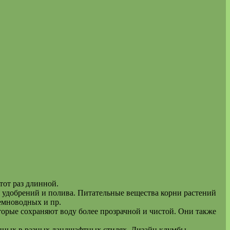
тот раз длинной.
я удобрений и полива. Питательные вещества корни растений
емноводных и пр.
торые сохраняют воду более прозрачной и чистой. Они также
нных в разных ландшафтных стилях. Дизайн клумбы,