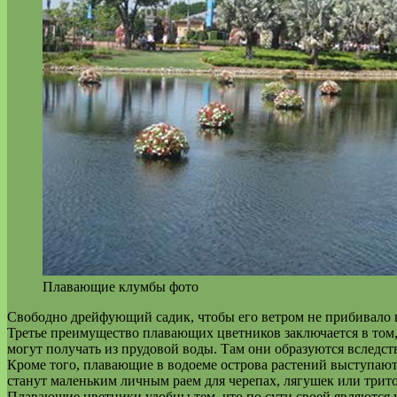
Плавающие клумбы фото
Свободно дрейфующий садик, чтобы его ветром не прибивало к б
Третье преимущество плавающих цветников заключается в том, 
могут получать из прудовой воды. Там они образуются вследс
Кроме того, плавающие в водоеме острова растений выступают
станут маленьким личным раем для черепах, лягушек или тритон
Плавающие цветники удобны тем, что по сути своей являются