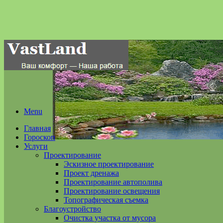
Menu
Главная
Гороскоп
Услуги
Проектирование
Эскизное проектирование
Проект дренажа
Проектирование автополива
Проектирование освещения
Топографическая съемка
Благоустройство
Очистка участка от мусора