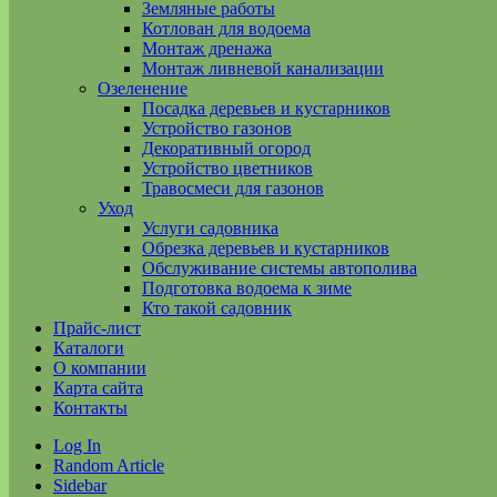
Земляные работы
Котлован для водоема
Монтаж дренажа
Монтаж ливневой канализации
Озеленение
Посадка деревьев и кустарников
Устройство газонов
Декоративный огород
Устройство цветников
Травосмеси для газонов
Уход
Услуги садовника
Обрезка деревьев и кустарников
Обслуживание системы автополива
Подготовка водоема к зиме
Кто такой садовник
Прайс-лист
Каталоги
О компании
Карта сайта
Контакты
Log In
Random Article
Sidebar