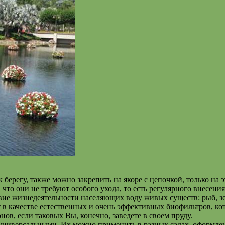
ерегу, также можно закрепить на якоре с цепочкой, только на э
что они не требуют особого ухода, то есть регулярного внесени
твие жизнедеятельности населяющих воду живых существ: рыб, з
 в качестве естественных и очень эффективных биофильтров, ко
ов, если таковых Вы, конечно, заведете в своем пруду.
 универсальными. Их можно применить в разных садах, оформле