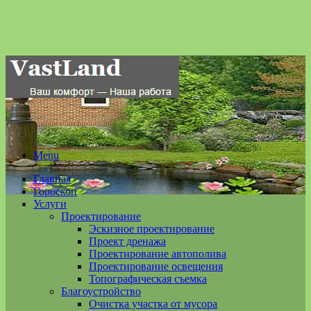
Menu
Главная
Гороскоп
Услуги
Проектирование
Эскизное проектирование
Проект дренажа
Проектирование автополива
Проектирование освещения
Топографическая съемка
Благоустройство
Очистка участка от мусора