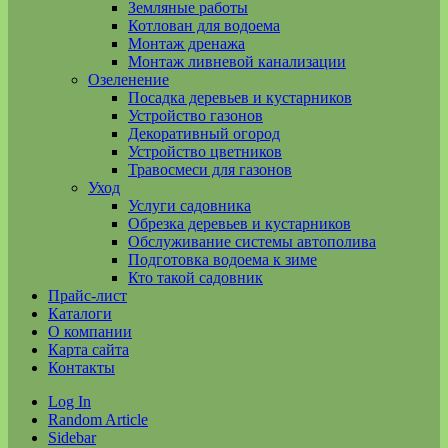
Земляные работы
Котлован для водоема
Монтаж дренажа
Монтаж ливневой канализации
Озеленение
Посадка деревьев и кустарников
Устройство газонов
Декоративный огород
Устройство цветников
Травосмеси для газонов
Уход
Услуги садовника
Обрезка деревьев и кустарников
Обслуживание системы автополива
Подготовка водоема к зиме
Кто такой садовник
Прайс-лист
Каталоги
О компании
Карта сайта
Контакты
Log In
Random Article
Sidebar