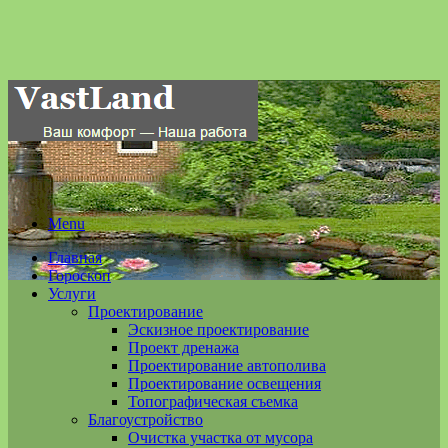
Menu
Главная
Гороскоп
Услуги
Проектирование
Эскизное проектирование
Проект дренажа
Проектирование автополива
Проектирование освещения
Топографическая съемка
Благоустройство
Очистка участка от мусора