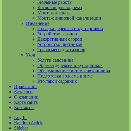
Земляные работы
Котлован для водоема
Монтаж дренажа
Монтаж ливневой канализации
Озеленение
Посадка деревьев и кустарников
Устройство газонов
Декоративный огород
Устройство цветников
Травосмеси для газонов
Уход
Услуги садовника
Обрезка деревьев и кустарников
Обслуживание системы автополива
Подготовка водоема к зиме
Кто такой садовник
Прайс-лист
Каталоги
О компании
Карта сайта
Контакты
Log In
Random Article
Sidebar