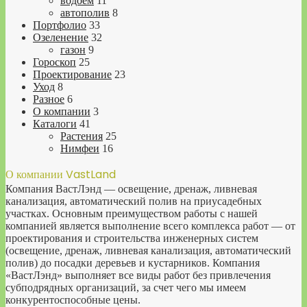
водоем
11
автополив
8
Портфолио
33
Озеленение
32
газон
9
Гороскоп
25
Проектирование
23
Уход
8
Разное
6
О компании
3
Каталоги
41
Растения
25
Нимфеи
16
О компании VastLand
Компания ВастЛэнд — освещение, дренаж, ливневая
канализация, автоматический полив на приусадебных
участках. Основным преимуществом работы с нашей
компанией является выполнение всего комплекса работ — от
проектирования и строительства инженерных систем
(освещение, дренаж, ливневая канализация, автоматический
полив) до посадки деревьев и кустарников. Компания
«ВастЛэнд» выполняет все виды работ без привлечения
субподрядных организаций, за счет чего мы имеем
конкурентоспособные цены.