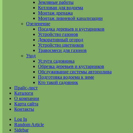
Земляные работы
Котлован для водоема
Монтаж дренажа
Монтаж ливневой канализации
Озеленение
Посадка деревьев и кустарников
Устройство газонов
Декоративный огород
Устройство цветников
Травосмеси для газонов
Уход
Услуги садовника
Обрезка деревьев и кустарников
Обслуживание системы автополива
Подготовка водоема к зиме
Кто такой садовник
Прайс-лист
Каталоги
О компании
Карта сайта
Контакты
Log In
Random Article
Sidebar