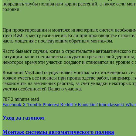
повредить трубы полива или корни растений, а также если мон
головки.
При проектировании и монтаже инженерных систем необходим
труб ИЖС к месту назначения. Если при производстве строите
часть мощения с последующим обратным монтажом.
Часто бывают случаи, когда о строительстве автоматического п
ситуации наши специалисты аккуратно срезают слой дернины, у
некоторое время эти участки оседают и становятся на уровне с
Компания VastLand осуществляет монтаж всех инженерных сист
можем учесть все нюансы при производстве работ, например, 
сэкономить на земельных работах, за счет укладки некоторых 
учетом особенностей Вашего участка.
787
2 minutes read
Facebook
X
Tumblr
Pinterest
Reddit
VKontakte
Odnoklassniki
What
Уход за газоном
Монтаж системы автоматического полива