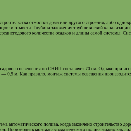
троительства отмостки дома или другого строения, либо одновр
овки отмости. Глубина заложения труб ливневой канализации со
среднегодового количества осадков и длины самой системы. Сис
 садового освещения по СНИП составляет 70 см. Однако при ис
4 — 0,5 м. Как правило, монтаж системы освещения производитс
ма автоматического полива, когда закончено строительство дор
зон. Производить монтаж автоматического полива можно как до, 