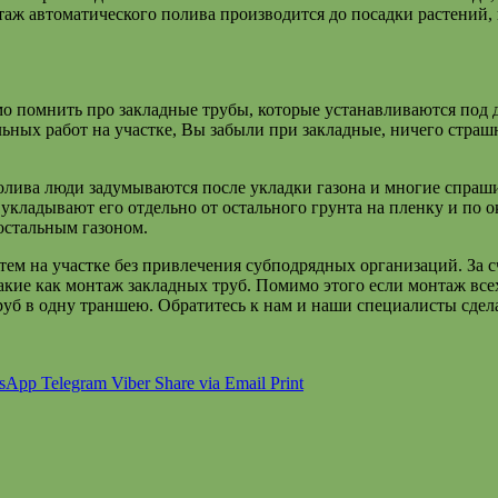
таж автоматического полива производится до посадки растений,
о помнить про закладные трубы, которые устанавливаются под
льных работ на участке, Вы забыли при закладные, ничего страш
олива люди задумываются после укладки газона и многие спрашив
кладывают его отдельно от остального грунта на пленку и по о
 остальным газоном.
ем на участке без привлечения субподрядных организаций. За с
такие как монтаж закладных труб. Помимо этого если монтаж в
труб в одну траншею. Обратитесь к нам и наши специалисты сде
sApp
Telegram
Viber
Share via Email
Print