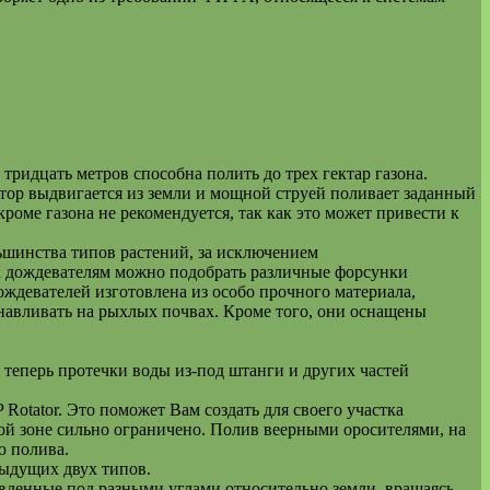
в тридцать метров способна полить до трех гектар газона.
тор выдвигается из земли и мощной струей поливает заданный
оме газона не рекомендуется, так как это может привести к
ьшинства типов растений, за исключением
 К дождевателям можно подобрать различные форсунки
ждевателей изготовлена из особо прочного материала,
навливать на рыхлых почвах. Кроме того, они оснащены
теперь протечки воды из-под штанги и других частей
Rotator. Это поможет Вам создать для своего участка
ой зоне сильно ограничено. Полив веерными оросителями, на
ю полива.
ыдущих двух типов.
вленные под разными углами относительно земли, вращаясь,