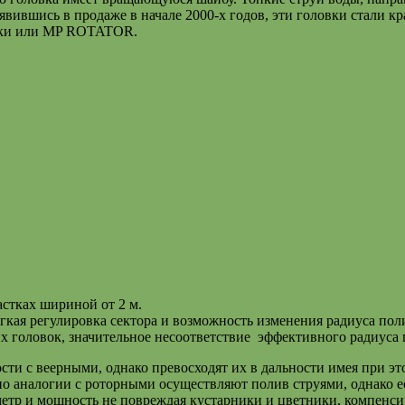
вившись в продаже в начале 2000-х годов, эти головки стали кр
овки или MP ROTATOR.
астках шириной от 2 м.
егкая регулировка сектора и возможность изменения радиуса пол
х головок, значительное несоответствие эффективного радиуса 
ти с веерными, однако превосходят их в дальности имея при эт
по аналогии с роторными осуществляют полив струями, однако ес
аметр и мощность не повреждая кустарники и цветники, компенси