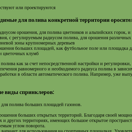
ествуют или проектируются
одимые для полива конкретной территории оросите
диусом орошения, для полива цветников и альпийских горок, и
твия, с регулируемым радиусом полива, для орошения различных
орневой зоны крупномерных деревьев
ошения больших площадей, как футбольное поле или площадка д
 и цветочных клумб
полива как за счет непосредственной настройки и регулировки, 
еспечения равномерного и необходимого радиуса полива в завис
разработки в области автоматического полива. Например, уже в
е виды спринклеров:
 для полива больших площадей газонов.
рошения больших открытых территорий. Благодаря своей мощно
х и других территориях, имеющих большое открытое пространство
уемым углом поворота.
вариант для использования на спортивных площадках. Удовлет