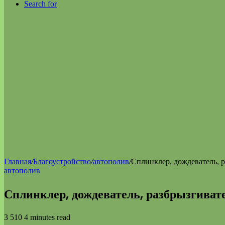
Search for
Главная
/
Благоустройство
/
автополив
/
Сплинклер, дождеватель, р
автополив
Сплинклер, дождеватель, разбрызгивате
3 510
4 minutes read