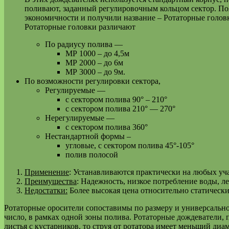
поливают, заданный регулировочным кольцом сектор. Поя
экономичности и получили название – Ротаторные гол
Ротаторные головки различают
По радиусу полива —
МР 1000 – до 4,5м
МР 2000 – до 6м
МР 3000 – до 9м.
По возможности регулировки сектора,
Регулируемые —
с сектором полива 90° – 210°
с сектором полива 210° — 270°
Нерегулируемые —
с сектором полива 360°
Нестандартной формы –
угловые, с сектором полива 45°-105°
полив полосой
Применение
: Устанавливаются практически на любых уч
Преимущества
: Надежность, низкое потребление воды, л
Недостатки:
Более высокая цена относительно статически
Ротаторные оросители сопоставимы по размеру и универсальнос
число, в рамках одной зоны полива. Ротаторные дождеватели, 
листья с кустарников, то струя от ротатора имеет меньший ди