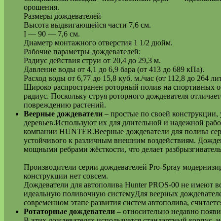
орошения.
Размеры дождевателей
Высота выдвигающейся части 7,6 см.
I — 90 — 7,6 см.
Диаметр монтажного отверстия 1 1/2 дюйм.
Рабочие параметры дождевателей:
Радиус действия струи от 20,4 до 29,3 м.
Давление воды от 4,1 до 6,9 бара (от 413 до 689 кПа).
Расход воды от 6,77 до 15,8 куб. м./час (от 112,8 до 264
Широко распространен роторный полив на спортивных объ
радиус. Поскольку струя роторного дождевателя отличает
повреждению растений.
Веерные дождеватели
– простые по своей конструкции,
деревьев.Используют их для длительной и надежной рабо
компании HUNTER.Веерные дождеватели для полива серии 
устойчивого к различным внешним воздействиям. Дождева
мощными ребрами жёсткости, что делает разбрызгиватель
Производители серии дождевателей Pro-Spray модернизир
конструкции нет совсем.
Дождеватели для автополива Hunter PROS-00 не имеют вст
идеальную поливочную системуДля веерных дождевателей
современном этапе развития систем автополива, считает
Ротаторные дождеватели
– относительно недавно появ
В этих дождевателях используется стандартный корпус, 