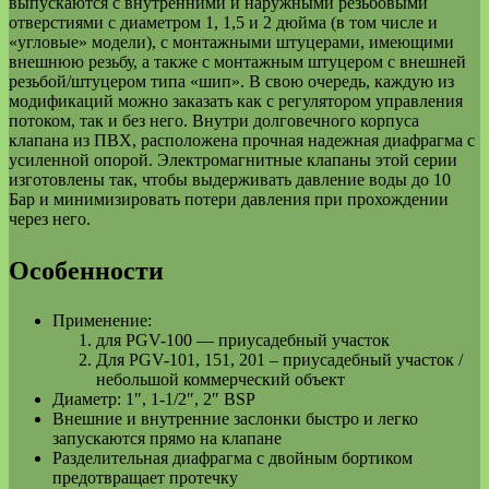
выпускаются с внутренними и наружными резьбовыми
отверстиями с диаметром 1, 1,5 и 2 дюйма (в том числе и
«угловые» модели), с монтажными штуцерами, имеющими
внешнюю резьбу, а также с монтажным штуцером с внешней
резьбой/штуцером типа «шип». В свою очередь, каждую из
модификаций можно заказать как с регулятором управления
потоком, так и без него. Внутри долговечного корпуса
клапана из ПВХ, расположена прочная надежная диафрагма с
усиленной опорой. Электромагнитные клапаны этой серии
изготовлены так, чтобы выдерживать давление воды до 10
Бар и минимизировать потери давления при прохождении
через него.
Особенности
Применение:
для PGV-100 — приусадебный участок
Для PGV-101, 151, 201 – приусадебный участок /
небольшой коммерческий объект
Диаметр: 1″, 1-1/2″, 2″ BSP
Внешние и внутренние заслонки быстро и легко
запускаются прямо на клапане
Разделительная диафрагма с двойным бортиком
предотвращает протечку