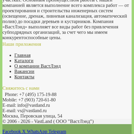
компанией является выполнение всего комплекса работ — от
проектирования и строительства инженерных систем
(освещение, дренаж, ливневая канализация, автоматический
полив) до посадки деревьев и кустарников. Компания
«ВастЛэнд» выполняет все виды работ без привлечения
субподрядных организаций, за счет чего мы имеем
конкурентоспособные цены.
Наши приложения
Главная
Каталоги
О компании ВастЛэнд
Вакансии
Контакты
Свяжитесь с нами
Phone: +7 (495) 175-19-88
Mobile: +7 (903) 720-61-80
E-mail: info@vastland.ru
E-mail: vs@vastland.ru
Москва, Перовская улица, 54
© 2006 - 2026 - VastLand ( OOO "ВастЛэнд")
Facebook
X
WhatsApp
Telegram