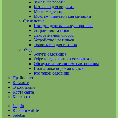
Земляные работы
Котлован для водоема
Монтаж дренажа
Монтаж ливневой канализации
Озеленение
Посадка деревьев и кустарников
Устройство газонов
Декоративный огород
Устройство цветников
Травосмеси для газонов
Уход
Услуги садовника
Обрезка деревьев и кустарников
Обслуживание системы автополива
Подготовка водоема к зиме
Кто такой садовник
Прайс-лист
Каталоги
О компании
Карта сайта
Контакты
Log In
Random Article
Sidebar