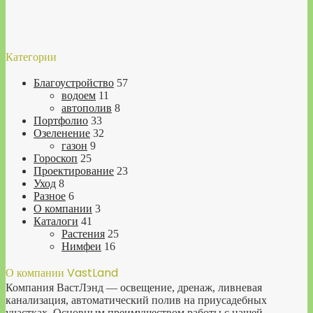
Категории
Благоустройство
57
водоем
11
автополив
8
Портфолио
33
Озеленение
32
газон
9
Гороскоп
25
Проектирование
23
Уход
8
Разное
6
О компании
3
Каталоги
41
Растения
25
Нимфеи
16
О компании VastLand
Компания ВастЛэнд — освещение, дренаж, ливневая
канализация, автоматический полив на приусадебных
участках. Основным преимуществом работы с нашей