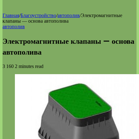
Главная
/
Благоустройство
/
автополив
/
Электромагнитные
клапаны — основа автополива
автополив
Электромагнитные клапаны — основа
автополива
3 160
2 minutes read