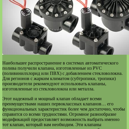
Наибольшее распространение в системах автоматического
полива получили клапана, изготовленные из PVC
(поливинилхлорид или ПВХ) с добавлением стекловолокна.
Для регионов с жарким климатом (субтропики, тропики)
производители рекомендуют использовать клапаны,
изготовленные из стекловолокна или металла.
Этот надежный и мощный клапан обладает всеми
преимуществами наших первоклассных клапанов… его
функциональных характеристик более чем достаточно, чтобы
справится со всеми трудностями. Огромное разнообразие
модификаций предоставляет возможность выбрать именно
тот клапан, который вам необходим. Эти клапаны