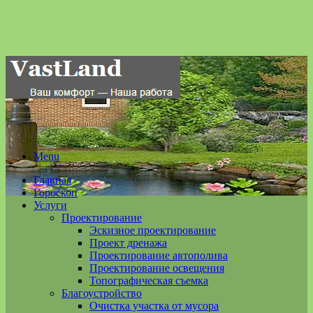
Menu
Главная
Гороскоп
Услуги
Проектирование
Эскизное проектирование
Проект дренажа
Проектирование автополива
Проектирование освещения
Топографическая съемка
Благоустройство
Очистка участка от мусора