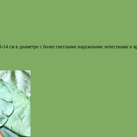
13-14 см в диаметре с более светлыми наружными лепестками и 