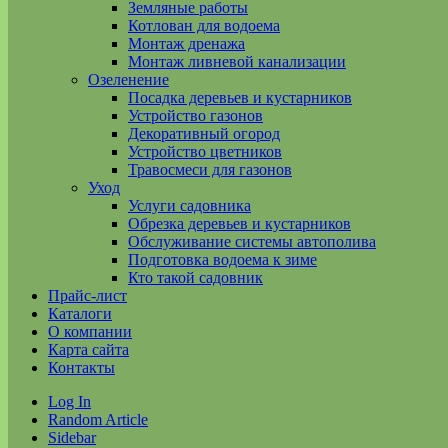
Земляные работы
Котлован для водоема
Монтаж дренажа
Монтаж ливневой канализации
Озеленение
Посадка деревьев и кустарников
Устройство газонов
Декоративный огород
Устройство цветников
Травосмеси для газонов
Уход
Услуги садовника
Обрезка деревьев и кустарников
Обслуживание системы автополива
Подготовка водоема к зиме
Кто такой садовник
Прайс-лист
Каталоги
О компании
Карта сайта
Контакты
Log In
Random Article
Sidebar