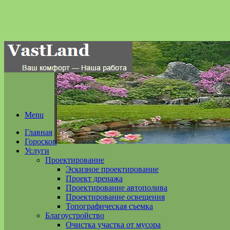
Menu
Главная
Гороскоп
Услуги
Проектирование
Эскизное проектирование
Проект дренажа
Проектирование автополива
Проектирование освещения
Топографическая съемка
Благоустройство
Очистка участка от мусора