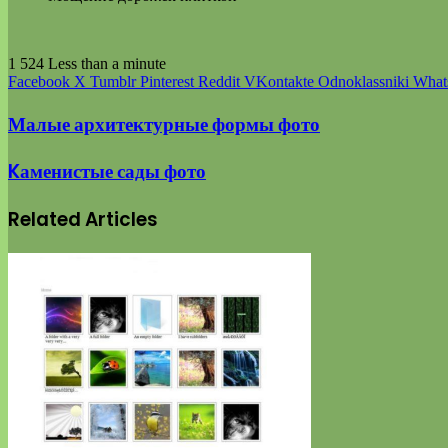
1 524
Less than a minute
Facebook
X
Tumblr
Pinterest
Reddit
VKontakte
Odnoklassniki
What
Малые архитектурные формы фото
Kаменистые сады фото
Related Articles