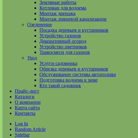
Земляные работы
Котлован для водоема
Монтаж дренажа
Монтаж ливневой канализации
Озеленение
Посадка деревьев и кустарников
Устройство газонов
Декоративный огород
Устройство цветников
Травосмеси для газонов
Уход
Услуги садовника
Обрезка деревьев и кустарников
Обслуживание системы автополива
Подготовка водоема к зиме
Кто такой садовник
Прайс-лист
Каталоги
О компании
Карта сайта
Контакты
Log In
Random Article
Sidebar