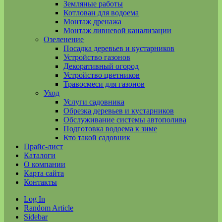
Земляные работы
Котлован для водоема
Монтаж дренажа
Монтаж ливневой канализации
Озеленение
Посадка деревьев и кустарников
Устройство газонов
Декоративный огород
Устройство цветников
Травосмеси для газонов
Уход
Услуги садовника
Обрезка деревьев и кустарников
Обслуживание системы автополива
Подготовка водоема к зиме
Кто такой садовник
Прайс-лист
Каталоги
О компании
Карта сайта
Контакты
Log In
Random Article
Sidebar