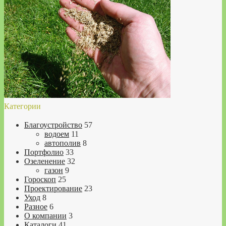
Категории
Благоустройство
57
водоем
11
автополив
8
Портфолио
33
Озеленение
32
газон
9
Гороскоп
25
Проектирование
23
Уход
8
Разное
6
О компании
3
Каталоги
41