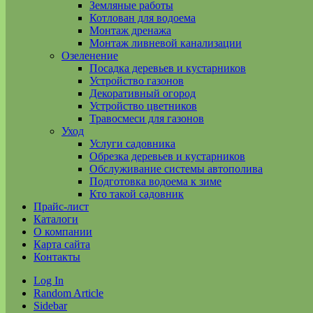
Земляные работы
Котлован для водоема
Монтаж дренажа
Монтаж ливневой канализации
Озеленение
Посадка деревьев и кустарников
Устройство газонов
Декоративный огород
Устройство цветников
Травосмеси для газонов
Уход
Услуги садовника
Обрезка деревьев и кустарников
Обслуживание системы автополива
Подготовка водоема к зиме
Кто такой садовник
Прайс-лист
Каталоги
О компании
Карта сайта
Контакты
Log In
Random Article
Sidebar