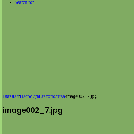
Search for
Главная
/
Насос для автополива
/
image002_7.jpg
image002_7.jpg