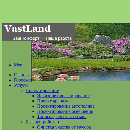
Menu
Главная
Гороскоп
Услуги
Проектирование
Эскизное проектирование
Проект дренажа
Проектирование автополива
Проектирование освещения
Топографическая съемка
Благоустройство
Очистка участка от мусора