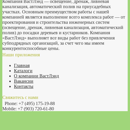
Компания ВастЛэнд — освещение, дренаж, ливневая
канализация, автоматический полив на приусадебных
участках. Основным преимуществом работы с нашей
компанией является выполнение всего комплекса работ — от
проектирования и строительства инженерных систем
(освещение, дренаж, ливневая канализация, автоматический
полив) до посадки деревьев и кустарников. Компания
«ВастЛэнд» выполняет все виды работ без привлечения
субподрядных организаций, за счет чего мы имеем
конкурентоспособные цены.
Наши приложения
Главная
Каталоги
О компании ВастЛэнд
Вакансии
Контакты
Свяжитесь с нами
Phone: +7 (495) 175-19-88
Mobile: +7 (903) 720-61-80
E-mail: info@vastland.ru
E-mail: vs@vastland.ru
Москва, Перовская улица, 54
© 2006 - 2026 - VastLand ( OOO "ВастЛэнд")