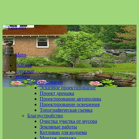
Menu
Главная
Гороскоп
Услуги
Проектирование
Эскизное проектирование
Проект дренажа
Проектирование автополива
Проектирование освещения
Топографическая съемка
Благоустройство
Очистка участка от мусора
Земляные работы
Котлован для водоема
Монтаж дренажа