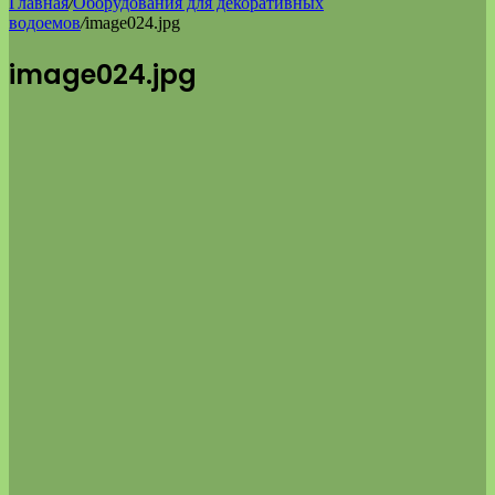
Главная
/
Оборудования для декоративных
водоемов
/
image024.jpg
image024.jpg