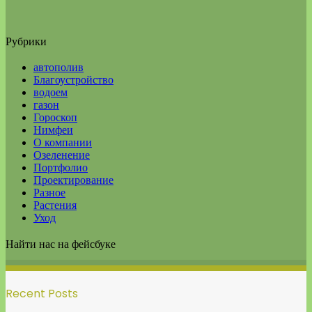
Рубрики
автополив
Благоустройство
водоем
газон
Гороскоп
Нимфеи
О компании
Озеленение
Портфолио
Проектирование
Разное
Растения
Уход
Найти нас на фейсбуке
Recent Posts