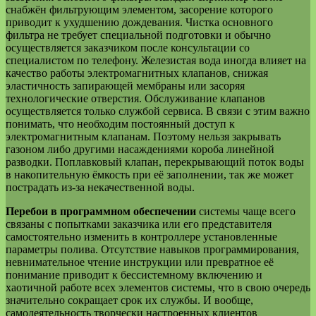
снабжён фильтрующим элементом, засорение которого
приводит к ухудшению дождевания. Чистка основного
фильтра не требует специальной подготовки и обычно
осуществляется заказчиком после консультации со
специалистом по телефону. Железистая вода иногда влияет на
качество работы электромагнитных клапанов, снижая
эластичность запирающей мембраны или засоряя
технологические отверстия. Обслуживание клапанов
осуществляется только службой сервиса. В связи с этим важно
понимать, что необходим постоянный доступ к
электромагнитным клапанам. Поэтому нельзя закрывать
газоном либо другими насаждениями короба линейной
разводки. Поплавковый клапан, перекрывающий поток воды
в накопительную ёмкость при её заполнении, так же может
пострадать из-за некачественной воды.
Перебои в программном обеспечении
системы чаще всего
связаны с попытками заказчика или его представителя
самостоятельно изменить в контроллере установленные
параметры полива. Отсутствие навыков программирования,
невнимательное чтение инструкции или превратное её
понимание приводит к бессистемному включению и
хаотичной работе всех элементов системы, что в свою очередь
значительно сокращает срок их службы. И вообще,
самодеятельность творчески настроенных клиентов