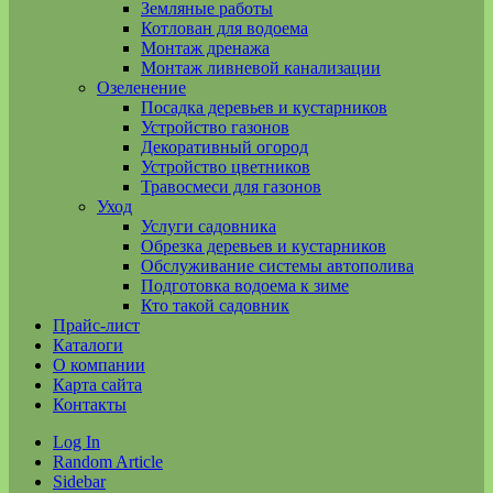
Земляные работы
Котлован для водоема
Монтаж дренажа
Монтаж ливневой канализации
Озеленение
Посадка деревьев и кустарников
Устройство газонов
Декоративный огород
Устройство цветников
Травосмеси для газонов
Уход
Услуги садовника
Обрезка деревьев и кустарников
Обслуживание системы автополива
Подготовка водоема к зиме
Кто такой садовник
Прайс-лист
Каталоги
О компании
Карта сайта
Контакты
Log In
Random Article
Sidebar