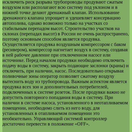
исключить риск разрыва трубопроводы продувают сжатым
воздухом или располагают всю систему под уклоном и в
нижней точке делают дренажный клапан. Использование
дренажного клапана упрощает и удешевляет консервацию
автополива, однако возможно только на участках со
стабильным перепадом высот. Строительство участков на
склонах (перепадах высот) в России не очень распространено,
поэтому основным способом является продувка.
Осуществляется продувка воздушным компрессором с баком
(ресивером), компрессор нагнетает воздух в систему, создавая
в ней рабочее давление при отключенном насосе или
источнике. Перед началом продувки необходимо отключить
подачу воды в систему, закрыть подающие заслонки (краны) и
отключить, при наличии, насос. Последовательно открывая
поливочные зоны оператор позволяет сжатому воздуху
вытеснить воду из трубопровода. Важным аспектом является
продувка всех зон и дополнительных потребителей,
подключенных к системе розеток. После продувки важно не
допустить повторного попадания воды в систему. При
наличии в системе насоса, установленного в неотапливаемом
помещении, необходимо слить из него воду, для
установленных в отапливаемом помещении это
необязательно. Управляющий системой контроллер
достаточно перевести в положение «OFF».