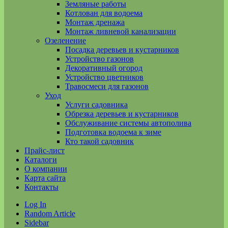
Земляные работы
Котлован для водоема
Монтаж дренажа
Монтаж ливневой канализации
Озеленение
Посадка деревьев и кустарников
Устройство газонов
Декоративный огород
Устройство цветников
Травосмеси для газонов
Уход
Услуги садовника
Обрезка деревьев и кустарников
Обслуживание системы автополива
Подготовка водоема к зиме
Кто такой садовник
Прайс-лист
Каталоги
О компании
Карта сайта
Контакты
Log In
Random Article
Sidebar