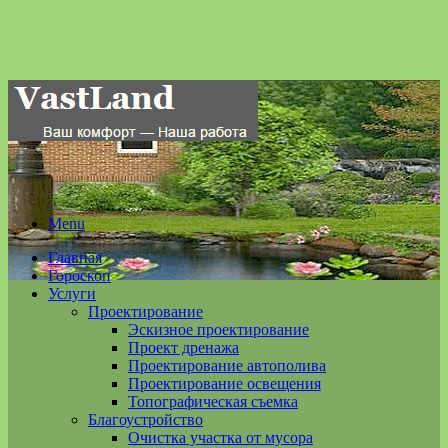
Menu
Главная
Гороскоп
Услуги
Проектирование
Эскизное проектирование
Проект дренажа
Проектирование автополива
Проектирование освещения
Топографическая съемка
Благоустройство
Очистка участка от мусора