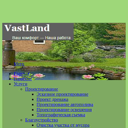
Menu
Главная
Гороскоп
Услуги
Проектирование
Эскизное проектирование
Проект дренажа
Проектирование автополива
Проектирование освещения
Топографическая съемка
Благоустройство
Очистка участка от мусора