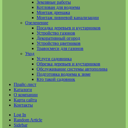
Земляные работы
Котлован для водоема
Монтаж дренажа
Монтаж ливневой канализации
Озеленение
Посадка деревьев и кустарников
Устройство газонов
Декоративный огород
Устройство цветников
Травосмеси для газонов
Уход
Услуги садовника
Обрезка деревьев и кустарников
Обслуживание системы автополива
Подготовка водоема к зиме
Кто такой садовник
Прайс-лист
Каталоги
О компании
Карта сайта
Контакты
Log In
Random Article
Sidebar