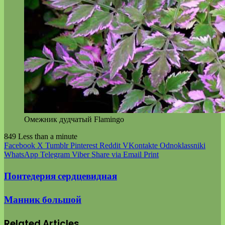
Омежник дудчатый Flamingo
849
Less than a minute
Facebook
X
Tumblr
Pinterest
Reddit
VKontakte
Odnoklassniki
WhatsApp
Telegram
Viber
Share via Email
Print
Понтедерия сердцевидная
Манник большой
Related Articles