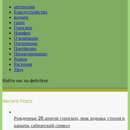
автополив
Благоустройство
водоем
газон
Гороскоп
Нимфеи
О компании
Озеленение
Портфолио
Проектирование
Разное
Растения
Уход
Найти нас на фейсбуке
Recent Posts
Рожденные 26 апреля: гороскоп, знак зодиака, стихия и
карьера, сабианский символ