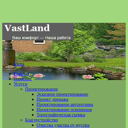
Menu
Главная
Гороскоп
Услуги
Проектирование
Эскизное проектирование
Проект дренажа
Проектирование автополива
Проектирование освещения
Топографическая съемка
Благоустройство
Очистка участка от мусора