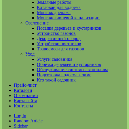
Земляные работы
Котлован для водоема
Монтаж дренажа
Монтаж ливневой канализации
Озеленение
Посадка деревьев и кустарников
Устройство газонов
Декоративный огород
Устройство цветников
Травосмеси для газонов
Уход
Услуги садовника
Обрезка деревьев и кустарников
Обслуживание системы автополива
Подготовка водоема к зиме
Кто такой садовник
Прайс-лист
Каталоги
О компании
Карта сайта
Контакты
Log In
Random Article
Sidebar