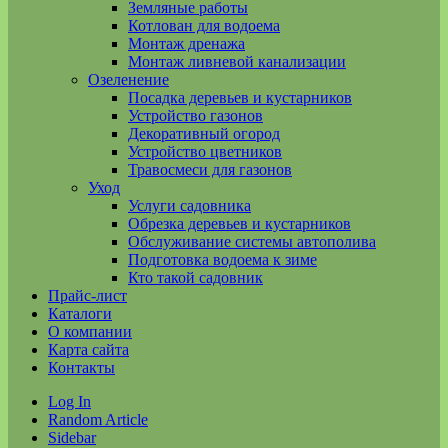
Земляные работы
Котлован для водоема
Монтаж дренажа
Монтаж ливневой канализации
Озеленение
Посадка деревьев и кустарников
Устройство газонов
Декоративный огород
Устройство цветников
Травосмеси для газонов
Уход
Услуги садовника
Обрезка деревьев и кустарников
Обслуживание системы автополива
Подготовка водоема к зиме
Кто такой садовник
Прайс-лист
Каталоги
О компании
Карта сайта
Контакты
Log In
Random Article
Sidebar