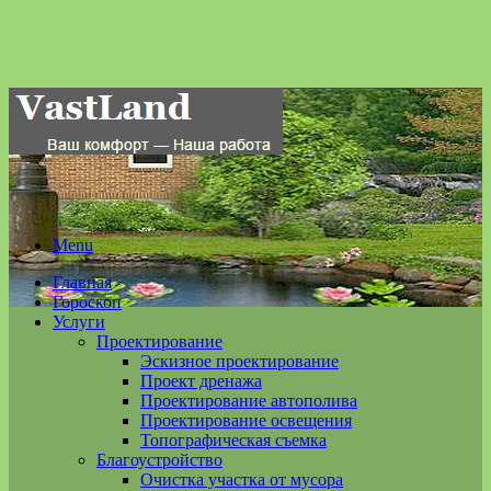
Menu
Главная
Гороскоп
Услуги
Проектирование
Эскизное проектирование
Проект дренажа
Проектирование автополива
Проектирование освещения
Топографическая съемка
Благоустройство
Очистка участка от мусора