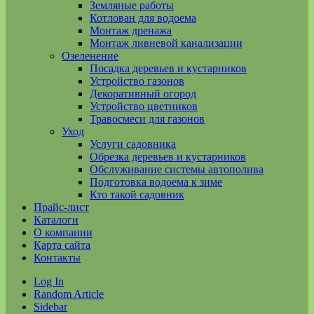
Земляные работы
Котлован для водоема
Монтаж дренажа
Монтаж ливневой канализации
Озеленение
Посадка деревьев и кустарников
Устройство газонов
Декоративный огород
Устройство цветников
Травосмеси для газонов
Уход
Услуги садовника
Обрезка деревьев и кустарников
Обслуживание системы автополива
Подготовка водоема к зиме
Кто такой садовник
Прайс-лист
Каталоги
О компании
Карта сайта
Контакты
Log In
Random Article
Sidebar