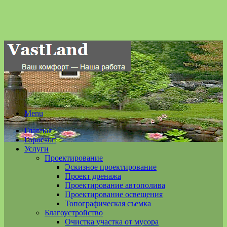
Menu
Главная
Гороскоп
Услуги
Проектирование
Эскизное проектирование
Проект дренажа
Проектирование автополива
Проектирование освещения
Топографическая съемка
Благоустройство
Очистка участка от мусора