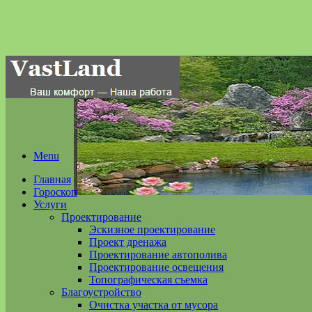
Menu
Главная
Гороскоп
Услуги
Проектирование
Эскизное проектирование
Проект дренажа
Проектирование автополива
Проектирование освещения
Топографическая съемка
Благоустройство
Очистка участка от мусора