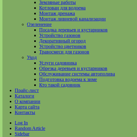
Земляные работы
Котлован для водоема
Монтаж дренажа
Монтаж ливневой канализации
Озеленение
Посадка деревьев и кустарников
Устройство газонов
Декоративный огород
Устройство цветников
Травосмеси для газонов
Уход
Услуги садовника
Обрезка деревьев и кустарников
Обслуживание системы автополива
Подготовка водоема к зиме
Кто такой садовник
Прайс-лист
Каталоги
О компании
Карта сайта
Контакты
Log In
Random Article
Sidebar