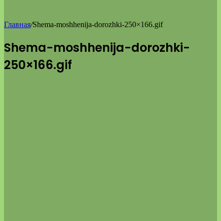
Главная
/
Shema-moshhenija-dorozhki-250×166.gif
Shema-moshhenija-dorozhki-
250×166.gif