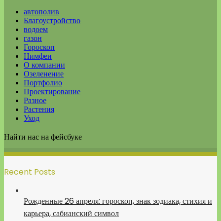
автополив
Благоустройство
водоем
газон
Гороскоп
Нимфеи
О компании
Озеленение
Портфолио
Проектирование
Разное
Растения
Уход
Найти нас на фейсбуке
Recent Posts
Рожденные 26 апреля: гороскоп, знак зодиака, стихия и
карьера, сабианский символ