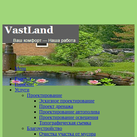
Menu
Главная
Гороскоп
Услуги
Проектирование
Эскизное проектирование
Проект дренажа
Проектирование автополива
Проектирование освещения
Топографическая съемка
Благоустройство
Очистка участка от мусора