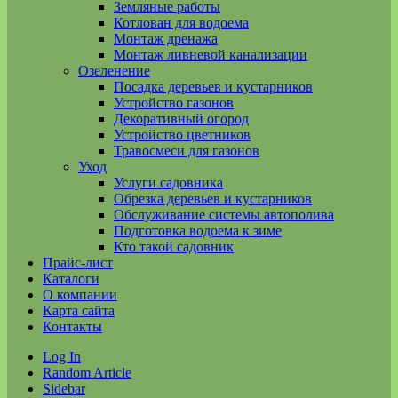
Земляные работы
Котлован для водоема
Монтаж дренажа
Монтаж ливневой канализации
Озеленение
Посадка деревьев и кустарников
Устройство газонов
Декоративный огород
Устройство цветников
Травосмеси для газонов
Уход
Услуги садовника
Обрезка деревьев и кустарников
Обслуживание системы автополива
Подготовка водоема к зиме
Кто такой садовник
Прайс-лист
Каталоги
О компании
Карта сайта
Контакты
Log In
Random Article
Sidebar