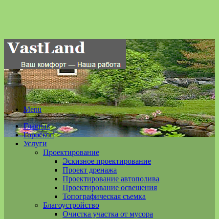
Menu
Главная
Гороскоп
Услуги
Проектирование
Эскизное проектирование
Проект дренажа
Проектирование автополива
Проектирование освещения
Топографическая съемка
Благоустройство
Очистка участка от мусора