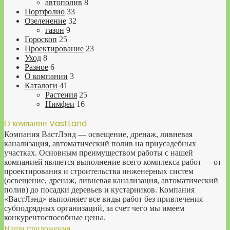
автополив
8
Портфолио
33
Озеленение
32
газон
9
Гороскоп
25
Проектирование
23
Уход
8
Разное
6
О компании
3
Каталоги
41
Растения
25
Нимфеи
16
О компании VastLand
Компания ВастЛэнд — освещение, дренаж, ливневая
канализация, автоматический полив на приусадебных
участках. Основным преимуществом работы с нашей
компанией является выполнение всего комплекса работ — от
проектирования и строительства инженерных систем
(освещение, дренаж, ливневая канализация, автоматический
полив) до посадки деревьев и кустарников. Компания
«ВастЛэнд» выполняет все виды работ без привлечения
субподрядных организаций, за счет чего мы имеем
конкурентоспособные цены.
Наши приложения