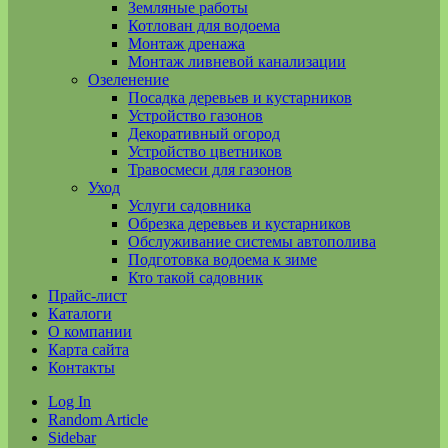
Земляные работы
Котлован для водоема
Монтаж дренажа
Монтаж ливневой канализации
Озеленение
Посадка деревьев и кустарников
Устройство газонов
Декоративный огород
Устройство цветников
Травосмеси для газонов
Уход
Услуги садовника
Обрезка деревьев и кустарников
Обслуживание системы автополива
Подготовка водоема к зиме
Кто такой садовник
Прайс-лист
Каталоги
О компании
Карта сайта
Контакты
Log In
Random Article
Sidebar