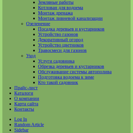
Земляные работы
Котлован для водоема
Монтаж дренажа
Монтаж ливневой канализации
Озеленение
Посадка деревьев и кустарников
Устройство газонов
Декоративный огород
Устройство цветников
Травосмеси для газонов
Уход
Услуги садовника
Обрезка деревьев и кустарников
Обслуживание системы автополива
Подготовка водоема к зиме
Кто такой садовник
Прайс-лист
Каталоги
О компании
Карта сайта
Контакты
Log In
Random Article
Sidebar