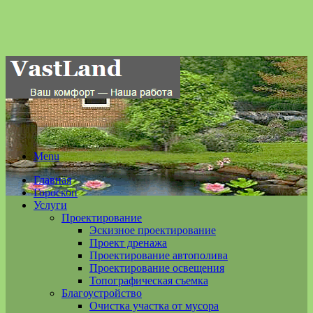
Menu
Главная
Гороскоп
Услуги
Проектирование
Эскизное проектирование
Проект дренажа
Проектирование автополива
Проектирование освещения
Топографическая съемка
Благоустройство
Очистка участка от мусора