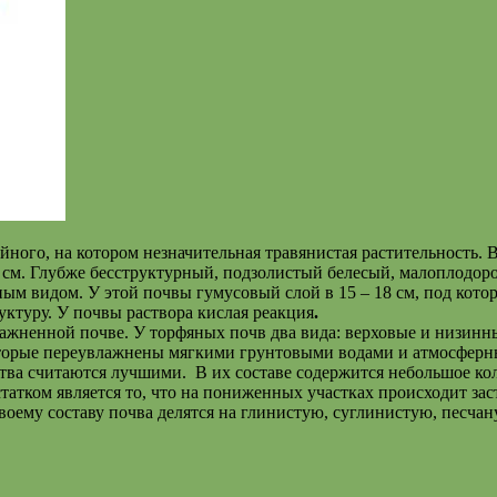
йного, на котором незначительная травянистая растительность. В
5 см. Глубже бесструктурный, подзолистый белесый, малоплодоро
ым видом. У этой почвы гумусовый слой в 15 – 18 см, под котор
ктуру. У почвы раствора кислая реакция
.
жненной почве. У торфяных почв два вида: верховые и низинны
орые переувлажнены мягкими грунтовыми водами и атмосферным
ства считаются лучшими. В их составе содержится небольшое ко
атком является то, что на пониженных участках происходит зас
воему составу почва делятся на глинистую, суглинистую, песча