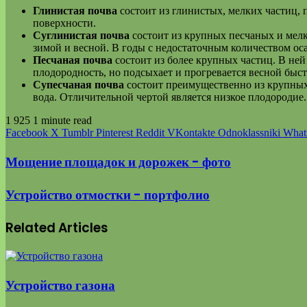
Глинистая почва
состоит из глинистых, мелких частиц, 
поверхности.
Суглинистая почва
состоит из крупных песчаных и мелки
зимой и весной. В годы с недостаточным количеством оса
Песчаная почва
состоит из более крупных частиц. В ней
плодородность, но подсыхает и прогревается весной быст
Супесчаная почва
состоит преимущественно из крупных 
вода. Отличительной чертой является низкое плодородие.
1 925
1 minute read
Facebook
X
Tumblr
Pinterest
Reddit
VKontakte
Odnoklassniki
What
Мощение площадок и дорожек - фото
Устройство отмостки - портфолио
Related Articles
Устройство газона