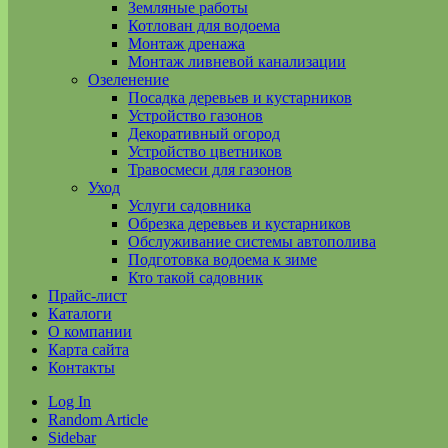
Земляные работы
Котлован для водоема
Монтаж дренажа
Монтаж ливневой канализации
Озеленение
Посадка деревьев и кустарников
Устройство газонов
Декоративный огород
Устройство цветников
Травосмеси для газонов
Уход
Услуги садовника
Обрезка деревьев и кустарников
Обслуживание системы автополива
Подготовка водоема к зиме
Кто такой садовник
Прайс-лист
Каталоги
О компании
Карта сайта
Контакты
Log In
Random Article
Sidebar