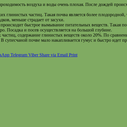
проходимость воздуха и воды очень плохая. После дождей проис
х глинистых частиц. Такая почва является более плодородной, 
дков, меньше страдает от засухи.
 происходит быстрое вымывание питательных веществ. Такая поч
ро. Посадка и посев осуществляется на большой глубине.
частиц, содержание глинистых веществ около 20%. По сравнени
 В супесчаной почве мало накапливается гумус и быстро идет п
sApp
Telegram
Viber
Share via Email
Print