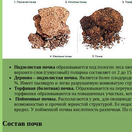
Подзолистая почва
образовывается под пологие леса хво
верхнего слоя (гумусовый) толщина составляет от 2 до 1
Дерново – подзолистая почва.
Является более плодородн
%. Имеет пылящую и легко разрушаемую комковатую стру
Торфяная (болотная)
почва.
Образовывается на переувла
торфяники образовываются на повышенных участках, кот
Пойменные почвы.
Располагаются у рек, для овощевод
возможностью и прочной зернистой структурой. Ее недост
вредно. У пойменной почвы кислотность различная. По с
Состав почв