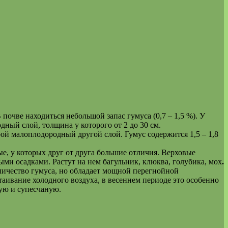
 почве находиться небольшой запас гумуса (0,7 – 1,5 %). У
дный слой, толщина у которого от 2 до 30 см.
ой малоплодородный другой слой. Гумус содержится 1,5 – 1,8
е, у которых друг от друга большие отличия. Верховые
и осадками. Растут на нем багульник, клюква, голубика, мох
.
личество гумуса, но обладает мощной перегнойной
таивание холодного воздуха, в весеннем периоде это особенно
ную и супесчаную.