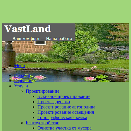
Menu
Главная
Гороскоп
Услуги
Проектирование
Эскизное проектирование
Проект дренажа
Проектирование автополива
Проектирование освещения
Топографическая съемка
Благоустройство
Очистка участка от мусора