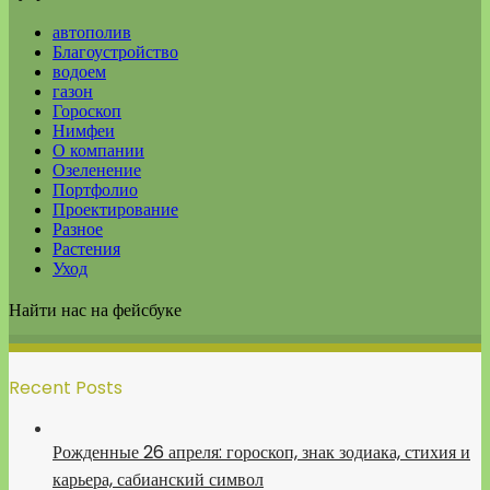
автополив
Благоустройство
водоем
газон
Гороскоп
Нимфеи
О компании
Озеленение
Портфолио
Проектирование
Разное
Растения
Уход
Найти нас на фейсбуке
Recent Posts
Рожденные 26 апреля: гороскоп, знак зодиака, стихия и
карьера, сабианский символ