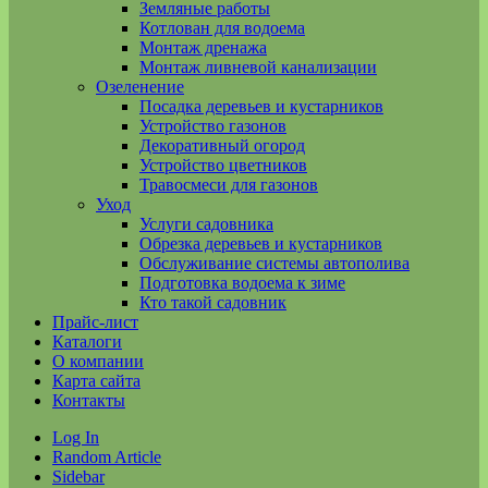
Земляные работы
Котлован для водоема
Монтаж дренажа
Монтаж ливневой канализации
Озеленение
Посадка деревьев и кустарников
Устройство газонов
Декоративный огород
Устройство цветников
Травосмеси для газонов
Уход
Услуги садовника
Обрезка деревьев и кустарников
Обслуживание системы автополива
Подготовка водоема к зиме
Кто такой садовник
Прайс-лист
Каталоги
О компании
Карта сайта
Контакты
Log In
Random Article
Sidebar