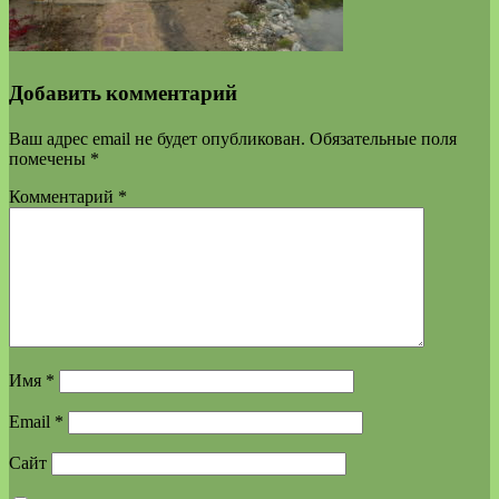
Добавить комментарий
Ваш адрес email не будет опубликован.
Обязательные поля
помечены
*
Комментарий
*
Имя
*
Email
*
Сайт