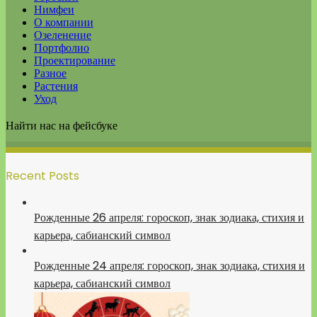
Нимфеи
О компании
Озеленение
Портфолио
Проектирование
Разное
Растения
Уход
Найти нас на фейсбуке
Recent Posts
Рожденные 26 апреля: гороскоп, знак зодиака, стихия и
карьера, сабианский символ
Рожденные 24 апреля: гороскоп, знак зодиака, стихия и
карьера, сабианский символ