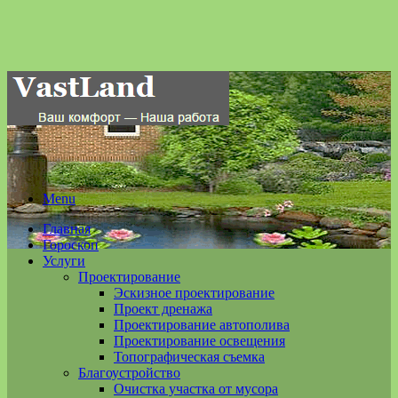
Menu
Главная
Гороскоп
Услуги
Проектирование
Эскизное проектирование
Проект дренажа
Проектирование автополива
Проектирование освещения
Топографическая съемка
Благоустройство
Очистка участка от мусора