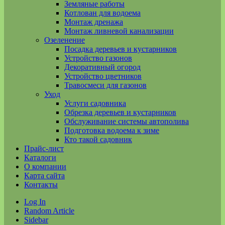
Земляные работы
Котлован для водоема
Монтаж дренажа
Монтаж ливневой канализации
Озеленение
Посадка деревьев и кустарников
Устройство газонов
Декоративный огород
Устройство цветников
Травосмеси для газонов
Уход
Услуги садовника
Обрезка деревьев и кустарников
Обслуживание системы автополива
Подготовка водоема к зиме
Кто такой садовник
Прайс-лист
Каталоги
О компании
Карта сайта
Контакты
Log In
Random Article
Sidebar