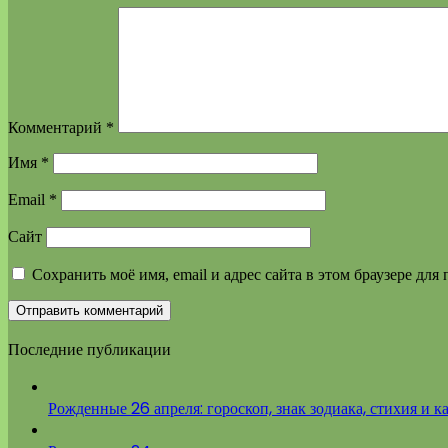
Комментарий
*
Имя
*
Email
*
Сайт
Сохранить моё имя, email и адрес сайта в этом браузере д
Последние публикации
Рожденные 26 апреля: гороскоп, знак зодиака, стихия и к