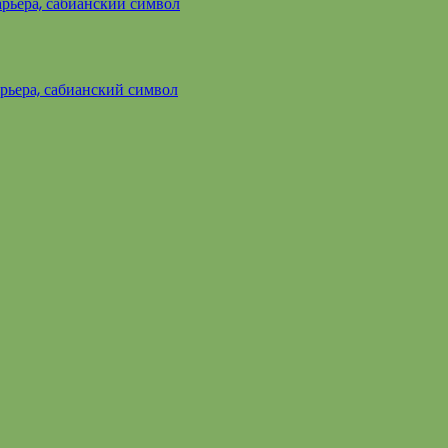
арьера, сабианский символ
арьера, сабианский символ