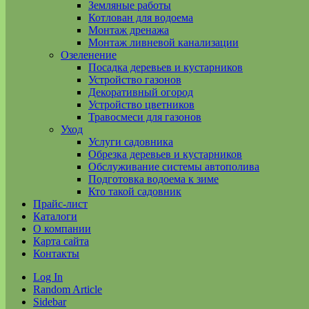
Земляные работы
Котлован для водоема
Монтаж дренажа
Монтаж ливневой канализации
Озеленение
Посадка деревьев и кустарников
Устройство газонов
Декоративный огород
Устройство цветников
Травосмеси для газонов
Уход
Услуги садовника
Обрезка деревьев и кустарников
Обслуживание системы автополива
Подготовка водоема к зиме
Кто такой садовник
Прайс-лист
Каталоги
О компании
Карта сайта
Контакты
Log In
Random Article
Sidebar