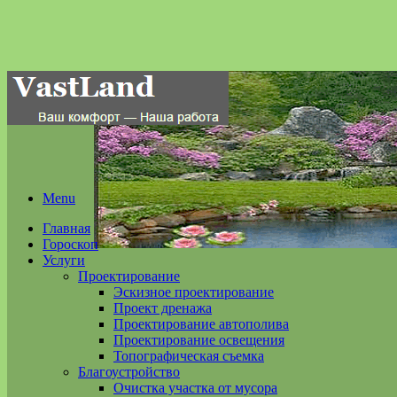
Menu
Главная
Гороскоп
Услуги
Проектирование
Эскизное проектирование
Проект дренажа
Проектирование автополива
Проектирование освещения
Топографическая съемка
Благоустройство
Очистка участка от мусора