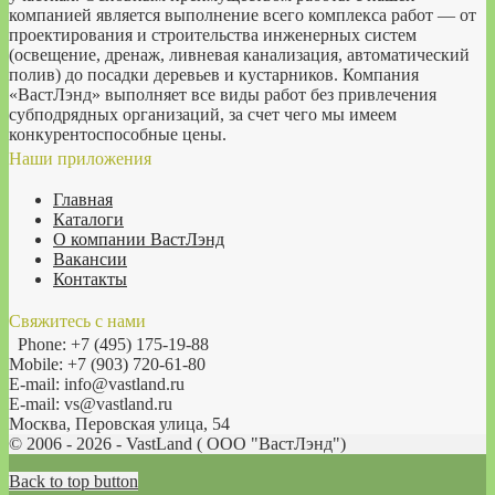
компанией является выполнение всего комплекса работ — от
проектирования и строительства инженерных систем
(освещение, дренаж, ливневая канализация, автоматический
полив) до посадки деревьев и кустарников. Компания
«ВастЛэнд» выполняет все виды работ без привлечения
субподрядных организаций, за счет чего мы имеем
конкурентоспособные цены.
Наши приложения
Главная
Каталоги
О компании ВастЛэнд
Вакансии
Контакты
Свяжитесь с нами
Phone: +7 (495) 175-19-88
Mobile: +7 (903) 720-61-80
E-mail: info@vastland.ru
E-mail: vs@vastland.ru
Москва, Перовская улица, 54
© 2006 - 2026 - VastLand ( OOO "ВастЛэнд")
Back to top button