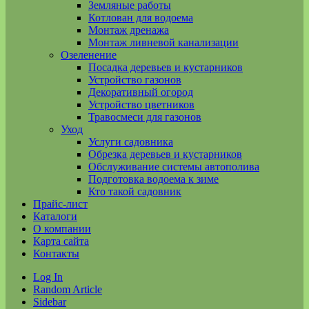
Земляные работы
Котлован для водоема
Монтаж дренажа
Монтаж ливневой канализации
Озеленение
Посадка деревьев и кустарников
Устройство газонов
Декоративный огород
Устройство цветников
Травосмеси для газонов
Уход
Услуги садовника
Обрезка деревьев и кустарников
Обслуживание системы автополива
Подготовка водоема к зиме
Кто такой садовник
Прайс-лист
Каталоги
О компании
Карта сайта
Контакты
Log In
Random Article
Sidebar