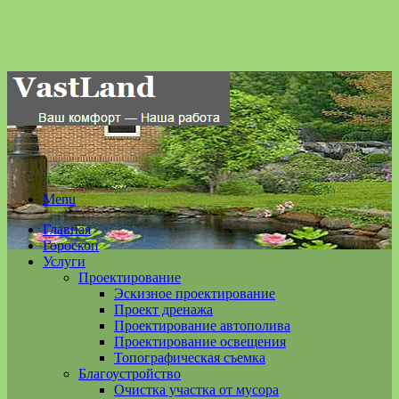
Menu
Главная
Гороскоп
Услуги
Проектирование
Эскизное проектирование
Проект дренажа
Проектирование автополива
Проектирование освещения
Топографическая съемка
Благоустройство
Очистка участка от мусора